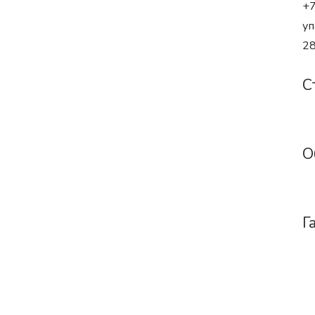
+7
уп
28
С
О
Г