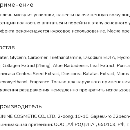
рименение
влечь маску из упаковки, нанести на очищенную кожу лица 
сенции полностью впитаться и перейти к этапу основного 
фекта рекомендуется курсовое использование. Маска пр
остав
ter, Glycerin, Carbomer, Triethanolamine, Disodium EDTA, Hydro
, Collagen Extract(25mg), Aloe Barbadensis Leaf Extract, Punica
nincasa Cerifera Seed Extract, Dioscorea Batatas Extract, Morus Alb
enoxyethanol, Fragrance. Только для наружного применения
явления раздражения немедленно прекратить использован
роизводитель
ININE COSMETIC CO., LTD., 2-dong, 10-10, Gajaeul-ro 32beon-
инимающая претензии: ООО „АФРОДИТА”, 690109, РФ, г. Вл