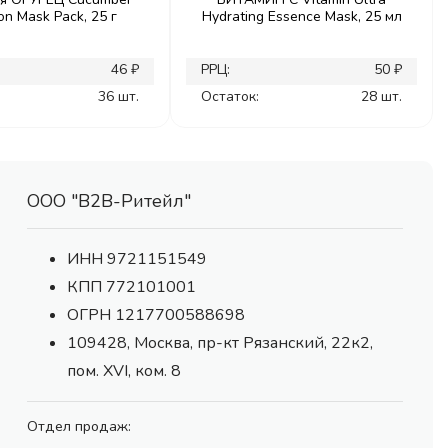
on Mask Pack, 25 г
Hydrating Essence Mask, 25 мл
46 ₽
РРЦ:
50 ₽
36 шт.
Остаток:
28 шт.
ООО "В2В-Ритейл"
ИНН 9721151549
КПП 772101001
ОГРН 1217700588698
109428, Москва, пр-кт Рязанский, 22к2,
пом. XVI, ком. 8
Отдел продаж: