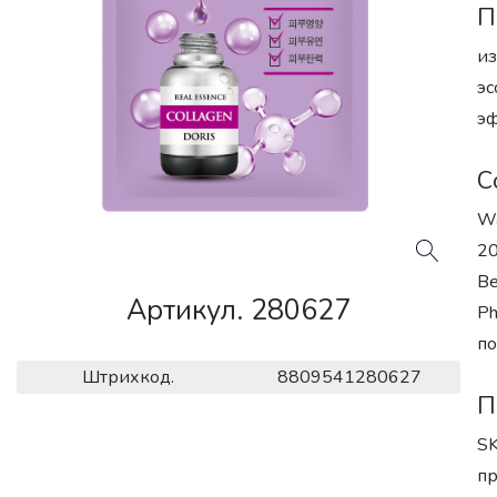
П
из
эс
эф
С
Wa
20
Be
Артикул. 280627
Ph
по
Штрихкод.
8809541280627
П
SK
пр