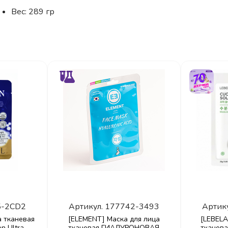
Вес: 289 гр
5-2CD2
Артикул.
177742-3493
Артик
а тканевая
[ELEMENT] Маска для лица
[LEBELA
n Ultra
тканевая ГИАЛУРОНОВАЯ
тканев