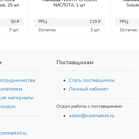
sk, 25 мл
КИСЛОТА, 1 шт
Soluti
50 ₽
РРЦ:
119 ₽
РРЦ:
7 шт.
Остаток:
3 шт.
Остаток:
м
Поставщикам
сотрудничества
Стать поставщиком
купателем
Личный кабинет
ие материалы
скидок
Отдел работы с поставщиками:
seller@iconmarket.ru
conmarket.ru