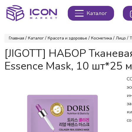
Каталог
/
/
/
/
/
Главная
Каталог
Красота и здоровье
Косметика
Лицо
Т
[JIGOTT] НАБОР Тканев
Essence Mask, 10 шт*25 
CO
эс
ин
за
ки
со