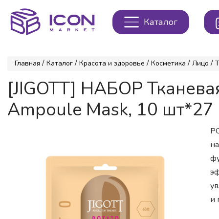
Каталог
/
/
/
/
/
Главная
Каталог
Красота и здоровье
Косметика
Лицо
Т
[JIGOTT] НАБОР Тканева
Ampoule Mask, 10 шт*27
PO
на
фу
эф
ув
и 