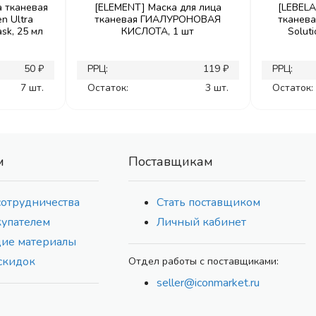
а тканевая
[ELEMENT] Маска для лица
[LEBELA
n Ultra
тканевая ГИАЛУРОНОВАЯ
тканев
sk, 25 мл
КИСЛОТА, 1 шт
Soluti
50 ₽
РРЦ:
119 ₽
РРЦ:
7 шт.
Остаток:
3 шт.
Остаток:
м
Поставщикам
сотрудничества
Стать поставщиком
купателем
Личный кабинет
ие материалы
скидок
Отдел работы с поставщиками:
seller@iconmarket.ru