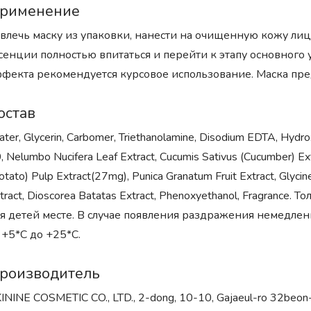
рименение
влечь маску из упаковки, нанести на очищенную кожу лица 
сенции полностью впитаться и перейти к этапу основного 
фекта рекомендуется курсовое использование. Маска пр
остав
ter, Glycerin, Carbomer, Triethanolamine, Disodium EDTA, Hydro
, Nelumbo Nucifera Leaf Extract, Cucumis Sativus (Cucumber) Ext
otato) Pulp Extract(27mg), Punica Granatum Fruit Extract, Glyci
tract, Dioscorea Batatas Extract, Phenoxyethanol, Fragranc
я детей месте. В случае появления раздражения немедле
 +5*С до +25*С.
роизводитель
ININE COSMETIC CO., LTD., 2-dong, 10-10, Gajaeul-ro 32beon-