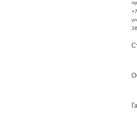
пр
+7
уп
28
С
О
Г