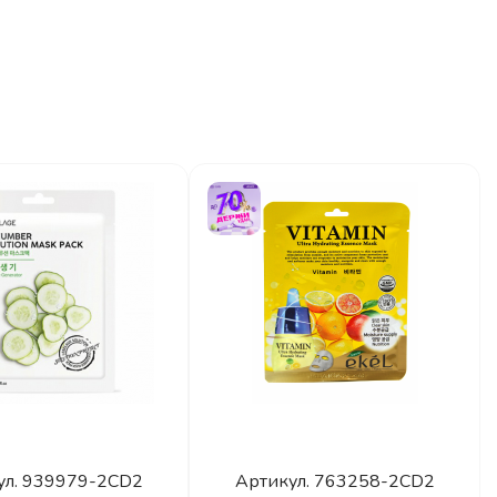
ул.
939979-2CD2
Артикул.
763258-2CD2