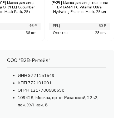
GE] Маска для лица
[EKEL] Маска для лица тканевая
ая ОГУРЕЦ Cucumber
ВИТАМИН С Vitamin Ultra
on Mask Pack, 25 г
Hydrating Essence Mask, 25 мл
46 ₽
РРЦ:
50 ₽
36 шт.
Остаток:
28 шт.
ООО "В2В-Ритейл"
ИНН 9721151549
КПП 772101001
ОГРН 1217700588698
109428, Москва, пр-кт Рязанский, 22к2,
пом. XVI, ком. 8