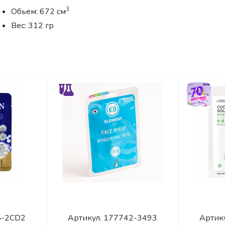
3
Обьем: 672 см
Вес: 312 гр
5-2CD2
Артикул.
177742-3493
Артик