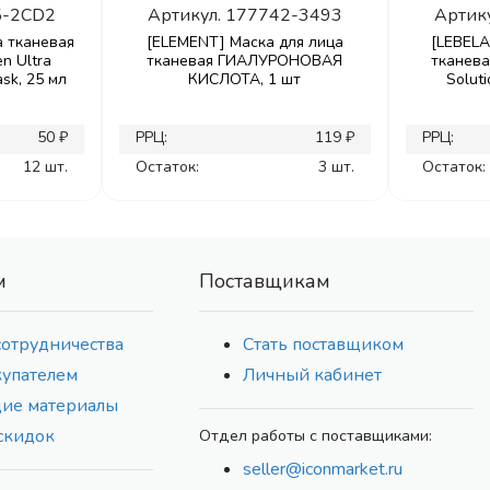
5-2CD2
Артикул.
177742-3493
Артик
а тканевая
[ELEMENT] Маска для лица
[LEBELA
n Ultra
тканевая ГИАЛУРОНОВАЯ
тканев
sk, 25 мл
КИСЛОТА, 1 шт
Soluti
50 ₽
РРЦ:
119 ₽
РРЦ:
12 шт.
Остаток:
3 шт.
Остаток:
м
Поставщикам
сотрудничества
Стать поставщиком
купателем
Личный кабинет
ие материалы
скидок
Отдел работы с поставщиками:
seller@iconmarket.ru