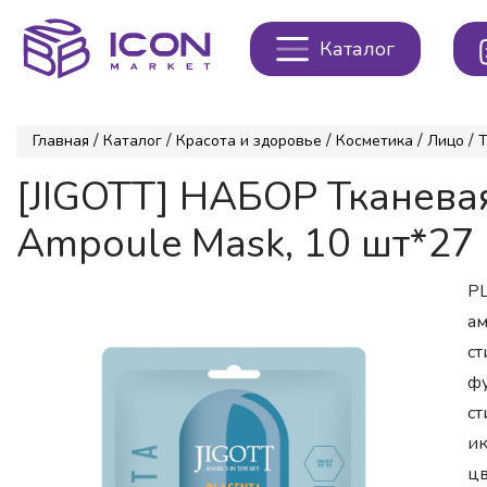
Каталог
/
/
/
/
/
Главная
Каталог
Красота и здоровье
Косметика
Лицо
Т
[JIGOTT] НАБОР Тканев
Ampoule Mask, 10 шт*27
PL
ам
ст
фу
ст
ик
цв