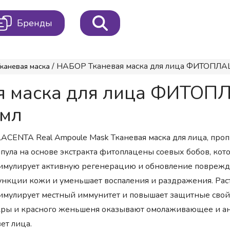
Бренды
/ НАБОР Тканевая маска для лица ФИТОПЛАЦ
каневая маска
ая маска для лица ФИТО
 мл
ACENTA Real Ampoule Mask Тканевая маска для лица, про
пула на основе экстракта фитоплацены соевых бобов, ко
имулирует активную регенерацию и обновление поврежд
нкции кожи и уменьшает воспаления и раздражения. Рас
имулирует местный иммунитет и повышает защитные свойс
ры и красного женьшеня оказывают омолаживающее и ан
ет лица.