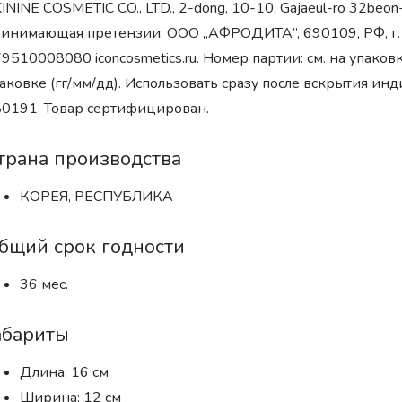
ININE COSMETIC CO., LTD., 2-dong, 10-10, Gajaeul-ro 32beon-
инимающая претензии: ООО „АФРОДИТА”, 690109, РФ, г. Вл
9510008080 iconcosmetics.ru. Номер партии: см. на упаковк
аковке (гг/мм/дд). Использовать сразу после вскрытия ин
0191. Товар сертифицирован.
трана производства
КОРЕЯ, РЕСПУБЛИКА
бщий срок годности
36 мес.
абариты
Длина: 16 см
Ширина: 12 см