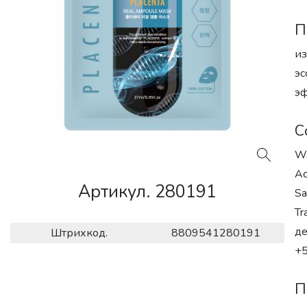
П
из
эс
эф
С
Wa
Ac
Артикул. 280191
Sa
Tr
де
Штрихкод.
8809541280191
+5
П