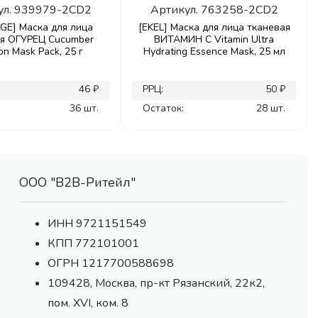
ул.
939979-2CD2
Артикул.
763258-2CD2
GE] Маска для лица
[EKEL] Маска для лица тканевая
ая ОГУРЕЦ Cucumber
ВИТАМИН С Vitamin Ultra
on Mask Pack, 25 г
Hydrating Essence Mask, 25 мл
46 ₽
РРЦ:
50 ₽
36 шт.
Остаток:
28 шт.
ООО "В2В-Ритейл"
ИНН 9721151549
КПП 772101001
ОГРН 1217700588698
109428, Москва, пр-кт Рязанский, 22к2,
пом. XVI, ком. 8