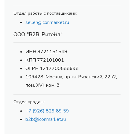
Отдел работы с поставщиками:
seller@iconmarket.ru
ООО "В2В-Ритейл"
ИНН 9721151549
КПП 772101001
ОГРН 1217700588698
109428, Москва, пр-кт Рязанский, 22к2,
пом. XVI, ком. 8
Отдел продаж:
+7 (926) 829 89 59
b2b@iconmarket.ru