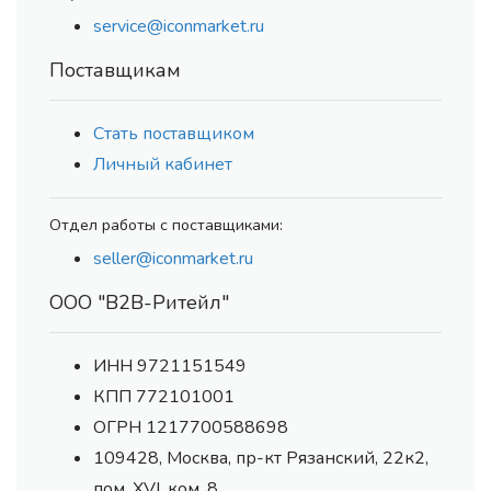
service@iconmarket.ru
Поставщикам
Стать поставщиком
Личный кабинет
Отдел работы с поставщиками:
seller@iconmarket.ru
ООО "В2В-Ритейл"
ИНН 9721151549
КПП 772101001
ОГРН 1217700588698
109428, Москва, пр-кт Рязанский, 22к2,
пом. XVI, ком. 8