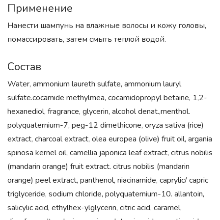
Применение
Нанести шампунь на влажные волосы и кожу головы,
помассировать, затем смыть теплой водой.
Состав
Water, ammonium laureth sulfate, ammonium lauryl
sulfate.cocamide methylmea, cocamidopropyl betaine, 1,2-
hexanediol, fragrance, glycerin, alcohol denat.,menthol.
polyquaternium-7, peg-12 dimethicone, oryza sativa (rice)
extract, charcoal extract, olea europea (olive) fruit oil, argania
spinosa kernel oil, camellia japonica leaf extract, citrus nobilis
(mandarin orange) fruit extract. citrus nobilis (mandarin
orange) peel extract, panthenol, niacinamide, caprylic/ capric
triglyceride, sodium chloride, polyquaternium-10. allantoin,
salicylic acid, ethylhex-ylglycerin, citric acid, caramel,