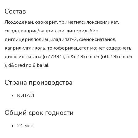
Состав
Лсододекан, озокерит, триметилсилоксисиликат,
слюда, каприл/каприктриглицерид, бис-
диглицерилполиациладипат-2, феноксиэтанол,
каприлилгликоль, токоферилацетат может содержать:
диоксид титана (ci77891), fd&c 19ke no.5 (ci0: 19ke no.5
), d&c red no 6 ba lak
Страна производства
КИТАЙ
Общий срок годности
24 мес.