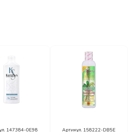
ул.
147384-0E98
Артикул.
158222-DB5E