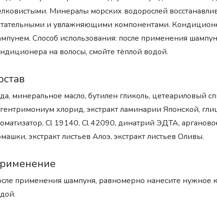
лковистыми. Минералы морских водорослей восстанавли
тательными и увлажняющими компонентами. Кондиционер
мпунем. Способ использования: после применения шампун
ндиционера на волосы, смойте тёплой водой.
остав
да, минеральное масло, бутилен гликоль, цетеариловый с
гентримониум хлорид, экстракт ламинарии Японской, глице
оматизатор, Cl 19140, Cl 42090, динатрий ЭДТА, аргановое 
машки, экстракт листьев Алоэ, экстракт листьев Оливы.
рименение
сле применения шампуня, равномерно нанесите нужное к
дой.