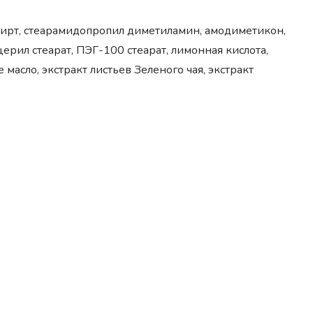
спирт, cтеарамидопропил диметиламин, амодиметикон,
рил стеарат, ПЭГ-100 стеарат, лимонная кислота,
масло, экстракт листьев Зеленого чая, экстракт