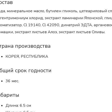
остав
да, минеральное масло, бутилен гликоль, цетеариловый 
гентримониум хлорид, экстракт ламинарии Японской, глице
оматизатор, Cl 19140, Cl 42090, динатрий ЭДТА, аргановое 
машки, экстракт листьев Алоэ, экстракт листьев Оливы.
трана производства
КОРЕЯ, РЕСПУБЛИКА
бщий срок годности
36 мес.
абариты
Длина: 6.5 см