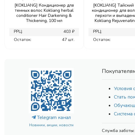
[KOKLIANG] Кондиционер для
[KOKLIANG] Тайский
темных волос Kokliang herbal
кондиционер для вол
conditioner Hair Darkening &
перхоти и выпаден
Thickening, 100 мл
Kokliang Rejuvenati
РРЦ:
403 ₽
РРЦ:
Остаток:
47 шт.
Остаток:
Покупателя
Условия 
Стать по
Обучающ
Система 
Telegram канал
Новинки, акции, новости
Служба заботы: