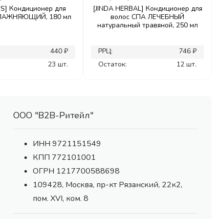
S] Кондиционер для
[JINDA HERBAL] Кондиционер для
ВЛАЖНЯЮЩИЙ, 180 мл
волос СПА ЛЕЧЕБНЫЙ
натуральный травяной, 250 мл
440 ₽
РРЦ:
746 ₽
23 шт.
Остаток:
12 шт.
ООО "В2В-Ритейл"
ИНН 9721151549
КПП 772101001
ОГРН 1217700588698
109428, Москва, пр-кт Рязанский, 22к2,
пом. XVI, ком. 8