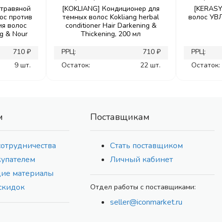
 травяной
[KOKLIANG] Кондиционер для
[KERASY
ос против
темных волос Kokliang herbal
волос У
ия волос
conditioner Hair Darkening &
ng & Nour
Thickening, 200 мл
710 ₽
РРЦ:
710 ₽
РРЦ:
9 шт.
Остаток:
22 шт.
Остаток:
м
Поставщикам
сотрудничества
Стать поставщиком
купателем
Личный кабинет
ие материалы
скидок
Отдел работы с поставщиками:
seller@iconmarket.ru