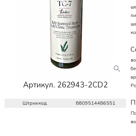
ше
пи
ша
ко
С
во
бе
ар
Артикул. 262943-2CD2
Ро
П
Штрихкод.
8809514486551
По
во