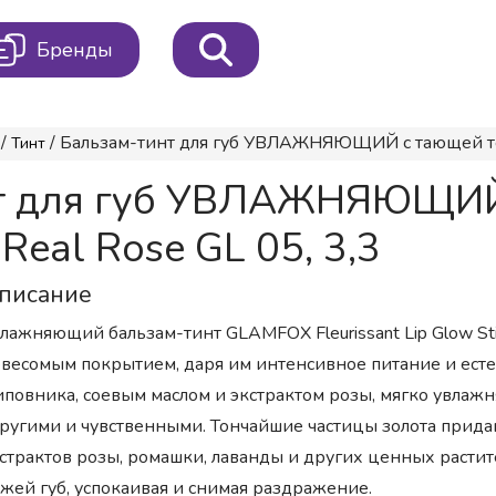
Бренды
/
/ Бальзам-тинт для губ УВЛАЖНЯЮЩИЙ с тающей тексту
Тинт
т для губ УВЛАЖНЯЮЩИЙ 
 Real Rose GL 05, 3,3
писание
лажняющий бальзам-тинт GLAMFOX Fleurissant Lip Glow Sti
весомым покрытием, даря им интенсивное питание и есте
повника, соевым маслом и экстрактом розы, мягко увлажня
ругими и чувственными. Тончайшие частицы золота прида
страктов розы, ромашки, лаванды и других ценных раст
жей губ, успокаивая и снимая раздражение.