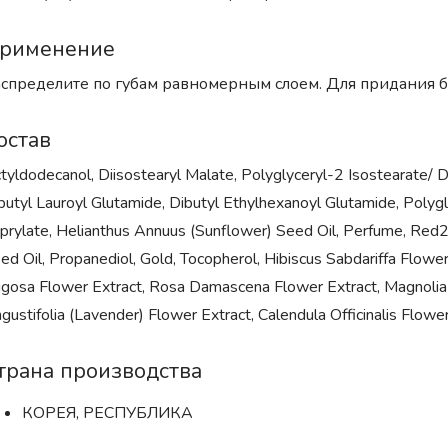
рименение
спределите по губам равномерным слоем. Для придания бо
остав
tyldodecanol, Diisostearyl Malate, Polyglyceryl-2 Isostearate/
butyl Lauroyl Glutamide, Dibutyl Ethylhexanoyl Glutamide, Polyglyc
prylate, Helianthus Annuus (Sunflower) Seed Oil, Perfume, Red2
ed Oil, Propanediol, Gold, Tocopherol, Hibiscus Sabdariffa Flower
gosa Flower Extract, Rosa Damascena Flower Extract, Magnolia K
gustifolia (Lavender) Flower Extract, Calendula Officinalis Flowe
трана производства
КОРЕЯ, РЕСПУБЛИКА