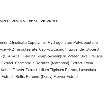
лее яркого оттенка повторите.
 Dimer Dilinoleate Copolymer, Hydrogenated Polyisobutene,
eryl-2 Trisostearate, Caprylic/Capric Triglyceride, Glyceryl
7(CI 45410), Glycine Soja(Soybean)Oil, Water, Bixa Orellana
 Extract, Chamomilla Recutita (Matricaria) Extract, Rosa
obus Flower Extract, Lilium Tigrinum Extract, Lavandula
r Extract, Bellis Perennis(Daisy) Flower Extract