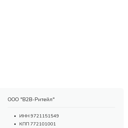
ООО "В2В-Ритейл"
ИНН 9721151549
КПП 772101001