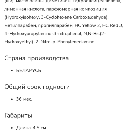
(ши), масло оливы, диметикон, гидрооксицеллюлоза,
лимонная кислота, парфюмерная композиция
(Hydroxyisohexyl 3-Cyclohexene Carboxaldehyde),
метилпарабен, пропилпарабен, HC Yellow 2, HC Red 3,
4-Hydroxypropylamino-3-nitrophenol, N,N-Bis(2-
Hydroxyethyl)-2-Nitro-p-Phenylenediamine.
Страна производства
БЕЛАРУСЬ
Общий срок годности
36 мес.
Габариты
Длина: 4.5 см