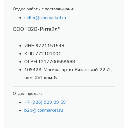
Отдел работы с поставщиками:
seller@iconmarket.ru
ООО "В2В-Ритейл"
ИНН 9721151549
КПП 772101001
ОГРН 1217700588698
109428, Москва, пр-кт Рязанский, 22к2,
пом. XVI, ком. 8
Отдел продаж:
+7 (926) 829 89 59
b2b@iconmarket.ru