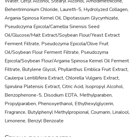
Water, Cetyl Alcohol, Stearyl Alcohol, Amodimethicone,
Behentrimonium Chloride, Laureth-5, Hydrolyzed Collagen,
Argania Spinosa Kernel Oil, Dipotassium Glycyrrhizate,
Pseudozyma Epicola/Camellia Sinensis Seed
Oil/Glucose/Malt Extract/Soybean Flour/Yeast Extract
Ferment Filtrate, Pseudozyma Epicola/Olive Fruit
Oil/Soybean Flour Ferment Filtrate, Pseudozyma
Epicola/Soybean Flour/Argania Spinosa Kernel Oil Ferment
Filtrate, Butylene Glycol, Phyllanthus Emblica Fruit Extract,
Caulerpa Lentillifera Extract, Chlorella Vulgaris Extract,
Spirulina Platensis Extract, Citric Acid, Isopropyl Alcohol,
Benzophenone-5, Disodium EDTA, Methylparaben,
Propylparaben, Phenoxyethanol, Ethylhexylglycerin,
Fragrance, Butylphenyl Methylpropional, Coumarin, Linalool,
Limonene, Benzyl Benzoate