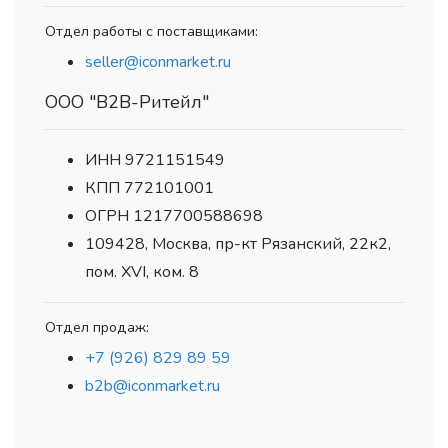
Отдел работы с поставщиками:
seller@iconmarket.ru
ООО "В2В-Ритейл"
ИНН 9721151549
КПП 772101001
ОГРН 1217700588698
109428, Москва, пр-кт Рязанский, 22к2,
пом. XVI, ком. 8
Отдел продаж:
+7 (926) 829 89 59
b2b@iconmarket.ru