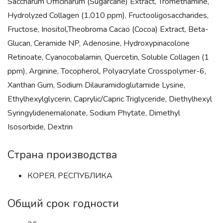
Saccharum Officinarum (Sugarcane) Extract, Tromethamine,
Hydrolyzed Collagen (1,010 ppm), Fructooligosaccharides,
Fructose, Inositol,Theobroma Cacao (Cocoa) Extract, Beta-
Glucan, Ceramide NP, Adenosine, Hydroxypinacolone
Retinoate, Cyanocobalamin, Quercetin, Soluble Collagen (1
ppm), Arginine, Tocopherol, Polyacrylate Crosspolymer-6,
Xanthan Gum, Sodium Dilauramidoglutamide Lysine,
Ethylhexylglycerin, Caprylic/Capric Triglyceride, Diethylhexyl
Syringylidenemalonate, Sodium Phytate, Dimethyl
Isosorbide, Dextrin
Страна производства
КОРЕЯ, РЕСПУБЛИКА
Общий срок годности