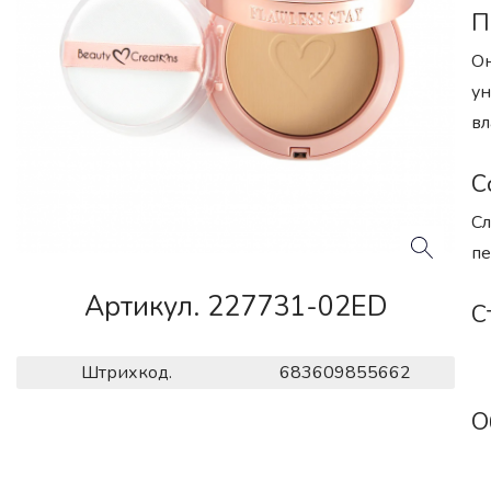
П
Он
ун
вл
С
Сл
пе
Артикул. 227731-02ED
С
Штрихкод.
683609855662
О