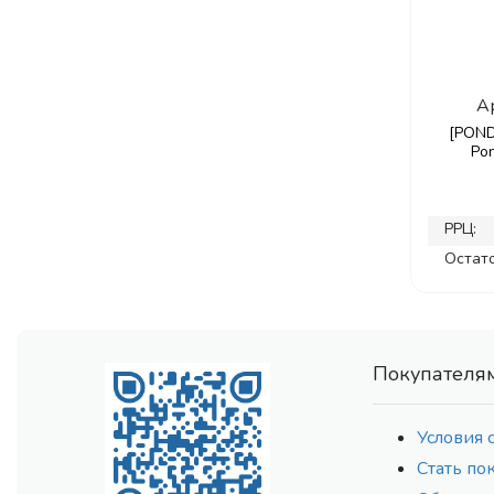
А
[POND
Pon
РРЦ:
Остато
Покупателя
Условия 
Стать по