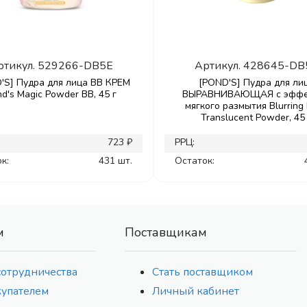
ртикул.
529266-DB5E
Артикул.
428645-DB
'S] Пудра для лица ВВ КРЕМ
[POND'S] Пудра для ли
d's Magic Powder BB, 45 г
ВЫРАВНИВАЮЩАЯ с эффе
мягкого размытия Blurring F
Translucent Powder, 45
723 ₽
РРЦ:
к:
431 шт.
Остаток:
м
Поставщикам
сотрудничества
Стать поставщиком
купателем
Личный кабинет