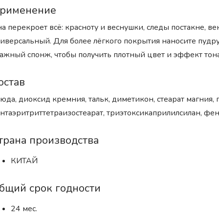
рименение
а перекроет всё: красноту и веснушки, следы постакне, ве
иверсальный. Для более лёгкого покрытия наносите пудру
ажный спонж, чтобы получить плотный цвет и эффект тон
остав
юда, диоксид кремния, тальк, диметикон, стеарат магния
нтаэритриттетраизостеарат, триэтоксикаприлилсилан, фен
трана производства
КИТАЙ
бщий срок годности
24 мес.