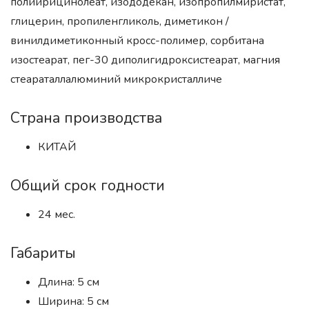
полиирицинолеат, изододекан, изопропилмиристат,
глицерин, пропиленгликоль, диметикон /
винилдиметиконный кросс-полимер, сорбитана
изостеарат, пег-30 диполигидроксистеарат, магния
стеараталлалюминий микрокристалличе
Страна производства
КИТАЙ
Общий срок годности
24 мес.
Габариты
Длина: 5 см
Ширина: 5 см