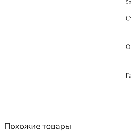
So
С
О
Г
Похожие товары