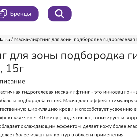
Бренды
/ Маска-лифтинг для зоны подбородка гидрогелевая Per
Маска
г для зоны подбородка ги
, 15г
писание
астичная гидрогелевая маска-лифтинг - это инновационна
области подбородка и щек. Маска дает эффект стимулиру
тественную циркуляцию крови и способствует усвоению
фект уже через 40 минут; подтягивает, тонизирует и кор
обладает охлаждающим эффектом; делает кожу более эла
делает более изящным контур в области применения.