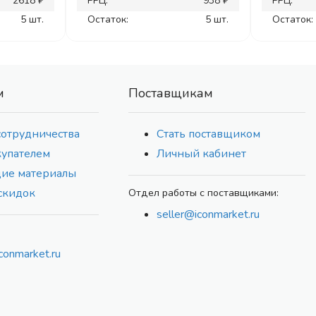
2618 ₽
РРЦ:
938 ₽
РРЦ:
5 шт.
Остаток:
5 шт.
Остаток:
м
Поставщикам
сотрудничества
Стать поставщиком
купателем
Личный кабинет
ие материалы
скидок
Отдел работы с поставщиками:
seller@iconmarket.ru
conmarket.ru