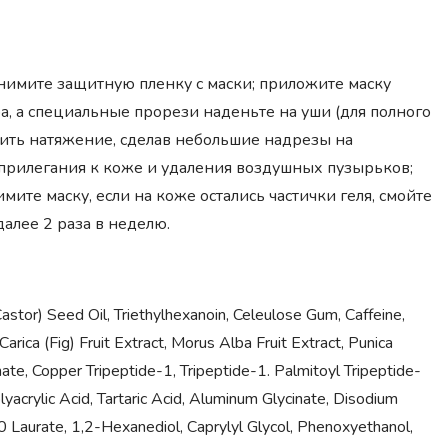
нимите защитную пленку с маски; приложите маску
а, а специальные прорези наденьте на уши (для полного
ить натяжение, сделав небольшие надрезы на
о прилегания к коже и удаления воздушных пузырьков;
мите маску, если на коже остались частички геля, смойте
далее 2 раза в неделю.
astor) Seed Oil, Triethylhexanoin, Celeulose Gum, Caffeine,
rica (Fig) Fruit Extract, Morus Alba Fruit Extract, Punica
ate, Copper Tripeptide-1, Tripeptide-1. Palmitoyl Tripeptide-
crylic Acid, Tartaric Acid, Aluminum Glycinate, Disodium
10 Laurate, 1,2-Hexanediol, Caprylyl Glycol, Phenoxyethanol,