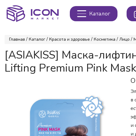
Каталог
/
/
/
/
/
Главная
Каталог
Красота и здоровье
Косметика
Лицо
[ASIAKISS] Маска-лифтин
Lifting Premium Pink Mask
О
Эл
в 
ес
эф
и 
и 