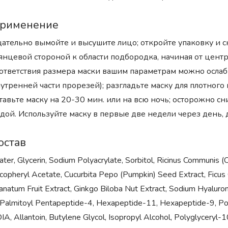
рименение
ательно вымойте и высушите лицо; откройте упаковку и с
янцевой стороной к области подбородка, начиная от центр
ответствия размера маски вашим параметрам можно ослаб
утренней части прорезей); разгладьте маску для плотног
тавьте маску на 20-30 мин. или на всю ночь; осторожно сни
дой. Используйте маску в первые две недели через день, 
остав
ter, Glycerin, Sodium Polyacrylate, Sorbitol, Ricinus Communis (C
copheryl Acetate, Cucurbita Pepo (Pumpkin) Seed Extract, Ficus Ca
anatum Fruit Extract, Ginkgo Biloba Nut Extract, Sodium Hyaluron
 Palmitoyl Pentapeptide-4, Hexapeptide-11, Hexapeptide-9, Polya
IA, Allantoin, Butylene Glycol, Isopropyl Alcohol, Polyglyceryl-