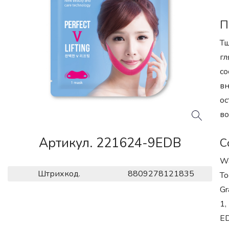
П
Тщ
гл
со
вн
ос
во
Артикул. 221624-9EDB
С
Wa
Штрихкод.
8809278121835
To
Gr
1,
ED