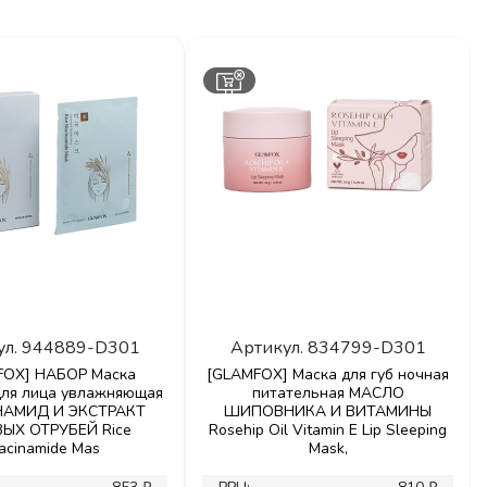
ул.
944889-D301
Артикул.
834799-D301
FOX] НАБОР Маска
[GLAMFOX] Маска для губ ночная
для лица увлажняющая
питательная МАСЛО
АМИД И ЭКСТРАКТ
ШИПОВНИКА И ВИТАМИНЫ
ЫХ ОТРУБЕЙ Rice
Rosehip Oil Vitamin E Lip Sleeping
acinamide Mas
Mask,