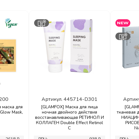
200
Артикул.
445714-D301
Артик
я маска для
[GLAMFOX] Маска для лица
[GLAM
Glow Mask,
ночная двойного действия
тканевая 
восстанавливающая РЕТИНОЛ И
НИАЦИН
КОЛЛАГЕН Double Effect Retinol
РИСОВ
C
Ni