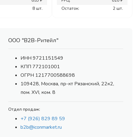
853 ₽
РРЦ:
810 ₽
8 шт.
Остаток:
2 шт.
ООО "В2В-Ритейл"
ИНН 9721151549
КПП 772101001
ОГРН 1217700588698
109428, Москва, пр-кт Рязанский, 22к2,
пом. XVI, ком. 8
Отдел продаж:
+7 (926) 829 89 59
b2b@iconmarket.ru