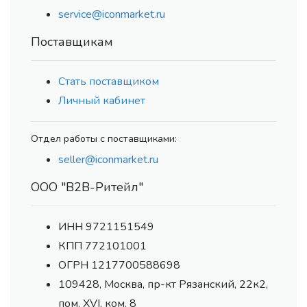
service@iconmarket.ru
Поставщикам
Стать поставщиком
Личный кабинет
Отдел работы с поставщиками:
seller@iconmarket.ru
ООО "В2В-Ритейл"
ИНН 9721151549
КПП 772101001
ОГРН 1217700588698
109428, Москва, пр-кт Рязанский, 22к2,
пом. XVI, ком. 8