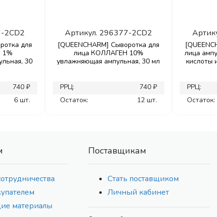
6-2CD2
Артикул.
296377-2CD2
Артик
ротка для
[QUEENCHARM] Сыворотка для
[QUEENCH
Ы 1%
лица КОЛЛАГЕН 10%
лица амп
льная, 30
увлажняющая ампульная, 30 мл
кислоты 
740 ₽
РРЦ:
740 ₽
РРЦ:
6 шт.
Остаток:
12 шт.
Остаток:
м
Поставщикам
сотрудничества
Стать поставщиком
купателем
Личный кабинет
ие материалы