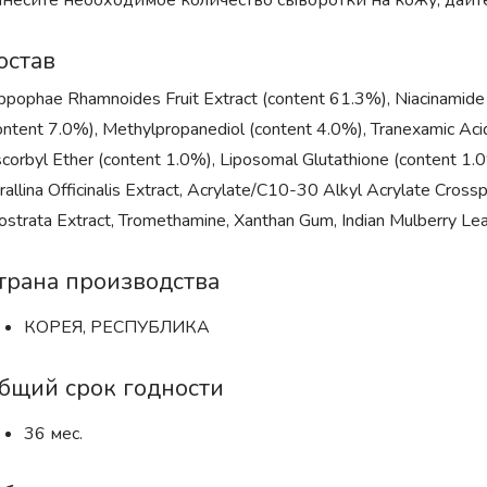
несите необходимое количество сыворотки на кожу, дайте
остав
ppophae Rhamnoides Fruit Extract (content 61.3%), Niacinamide 
ontent 7.0%), Methylpropanediol (content 4.0%), Tranexamic Acid
corbyl Ether (content 1.0%), Liposomal Glutathione (content 1
rallina Officinalis Extract, Acrylate/C10-30 Alkyl Acrylate Crosspo
ostrata Extract, Tromethamine, Xanthan Gum, Indian Mulberry Lea
трана производства
КОРЕЯ, РЕСПУБЛИКА
бщий срок годности
36 мес.