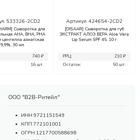
ул.
533326-2CD2
Артикул.
424654-2CD2
ARM] Сыворотка для
[DISAAR] Сыворотка для губ
ульная AHA, BHA, PHA
ЭКСТРАКТ АЛОЭ ВЕРА Aloe Vera
и центелла азиатская
Lip Serum SPF 45, 10 г
9,9%, 30 мл
740 ₽
РРЦ:
210 ₽
16 шт.
Остаток:
50 шт.
ООО "В2В-Ритейл"
ИНН 9721151549
КПП 772101001
ОГРН 1217700588698