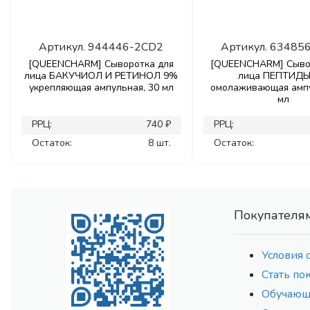
Артикул.
944446-2CD2
Артикул.
63485
[QUEENCHARM] Сыворотка для
[QUEENCHARM] Сыво
лица БАКУЧИОЛ И РЕТИНОЛ 9%
лица ПЕПТИД
укрепляющая ампульная, 30 мл
омолаживающая ампу
мл
РРЦ:
740 ₽
РРЦ:
Остаток:
8 шт.
Остаток:
Покупателя
Условия 
Стать по
Обучающ