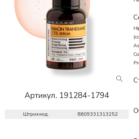
На
С
Hi
(c
As
Co
Pr
С
Артикул. 191284-1794
О
Штрихкод.
8809331313252