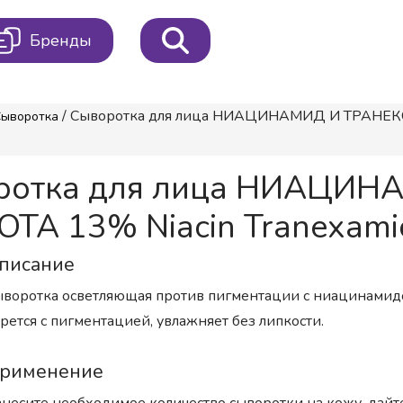
Бренды
/ Сыворотка для лица НИАЦИНАМИД И ТРАНЕКСА
Сыворотка
ротка для лица НИАЦИН
 13% Niacin Tranexamic
писание
воротка осветляющая против пигментации с ниацинамидо
рется с пигментацией, увлажняет без липкости.
рименение