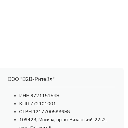
ООО "В2В-Ритейл"
ИНН 9721151549
КПП 772101001
ОГРН 1217700588698
109428, Москва, пр-кт Рязанский, 22к2,
пом. XVI, ком. 8