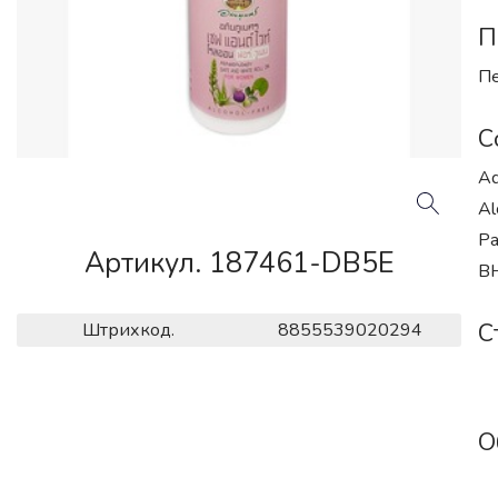
П
Пе
С
Aq
Al
Pa
Артикул. 187461-DB5E
BH
С
Штрихкод.
8855539020294
О