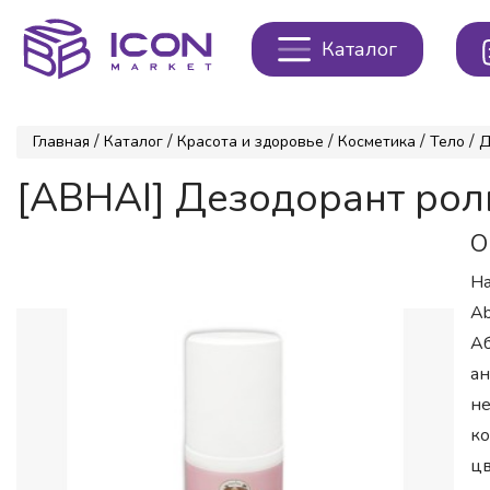
Каталог
/
/
/
/
/
Главная
Каталог
Красота и здоровье
Косметика
Тело
Д
[ABHAI] Дезодорант ро
О
На
Ab
Аб
ан
не
ко
цв