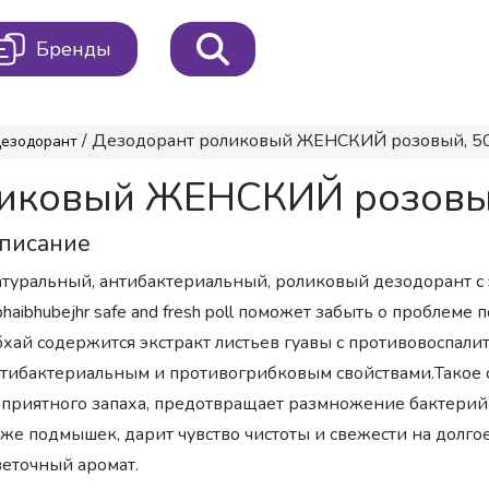
Бренды
/ Дезодорант роликовый ЖЕНСКИЙ розовый, 5
езодорант
ликовый ЖЕНСКИЙ розовы
писание
туральный, антибактериальный, роликовый дезодорант с 
haibhubejhr safe and fresh poll поможет забыть о проблеме
хай содержится экстракт листьев гуавы с противовоспалит
тибактериальным и противогрибковым свойствами.Такое 
приятного запаха, предотвращает размножение бактерий 
же подмышек, дарит чувство чистоты и свежести на долгое
еточный аромат.