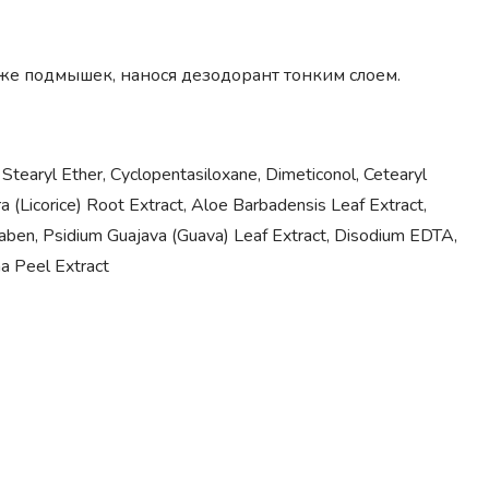
же подмышек, нанося дезодорант тонким слоем.
tearyl Ether, Cyclopentasiloxane, Dimeticonol, Cetearyl
ra (Licorice) Root Extract, Aloe Barbadensis Leaf Extract,
araben, Psidium Guajava (Guava) Leaf Extract, Disodium EDTA,
na Peel Extract