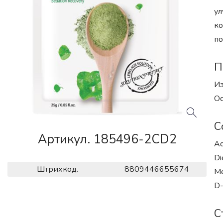
ул
ко
по
П
Из
Ос
С
Артикул. 185496-2CD2
Aq
Di
Штрихкод.
8809446655674
Me
D-
С