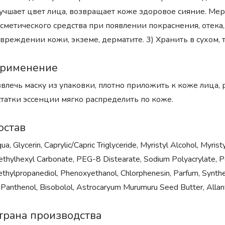
учшает цвет лица, возвращает коже здоровое сияние. Ме
сметического средства при появлении покраснения, отека, 
вреждении кожи, экземе, дерматите. 3) Хранить в сухом, 
рименение
влечь маску из упаковки, плотно приложить к коже лица, 
татки эссенции мягко распределить по коже.
остав
ua, Glycerin, Caprylic/Capric Triglyceride, Myristyl Alcohol, Myris
ethylhexyl Carbonate, PEG-8 Distearate, Sodium Polyacrylate, P
thylpropanediol, Phenoxyethanol, Chlorphenesin, Parfum, Syntheti
Panthenol, Bisobolol, Astrocaryum Murumuru Seed Butter, Allan
трана производства