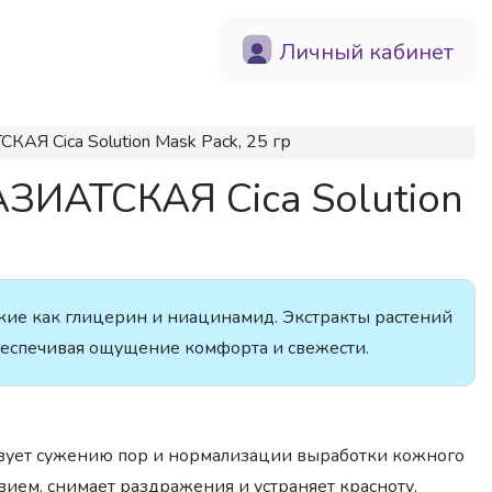
Личный кабинет
АЯ Cica Solution Mask Pack, 25 гр
ЗИАТСКАЯ Cica Solution
акие как глицерин и ниацинамид. Экстракты растений
обеспечивая ощущение комфорта и свежести.
ствует сужению пор и нормализации выработки кожного
ием, снимает раздражения и устраняет красноту,