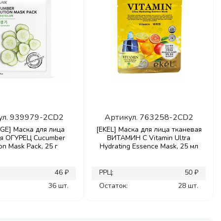
ул.
939979-2CD2
Артикул.
763258-2CD2
GE] Маска для лица
[EKEL] Маска для лица тканевая
ая ОГУРЕЦ Cucumber
ВИТАМИН С Vitamin Ultra
on Mask Pack, 25 г
Hydrating Essence Mask, 25 мл
46 ₽
РРЦ:
50 ₽
36 шт.
Остаток:
28 шт.