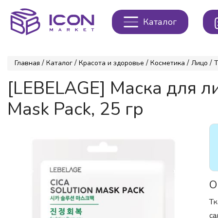
Каталог
/
/
/
/
/
Главная
Каталог
Красота и здоровье
Косметика
Лицо
Т
[LEBELAGE] Маска для л
Mask Pack, 25 гр
О
Тк
са