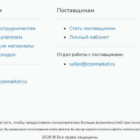
м
Поставщикам
сотрудничества
Стать поставщиком
купателем
Личный кабинет
ие материалы
скидок
Отдел работы с поставщиками:
seller@iconmarket.ru
conmarket.ru
 того, чтобы предоставить пользователям больше возможностей при посеще
ом, Вы разрешаете использование cookie-файлов. Вы всегда можете отключить файлы cookie в нас
2026 © Все права защищены.