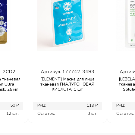
5-2CD2
Артикул.
177742-3493
Артик
а тканевая
[ELEMENT] Маска для лица
[LEBELA
n Ultra
тканевая ГИАЛУРОНОВАЯ
тканев
sk, 25 мл
КИСЛОТА, 1 шт
Soluti
50 ₽
РРЦ:
119 ₽
РРЦ:
12 шт.
Остаток:
3 шт.
Остаток: