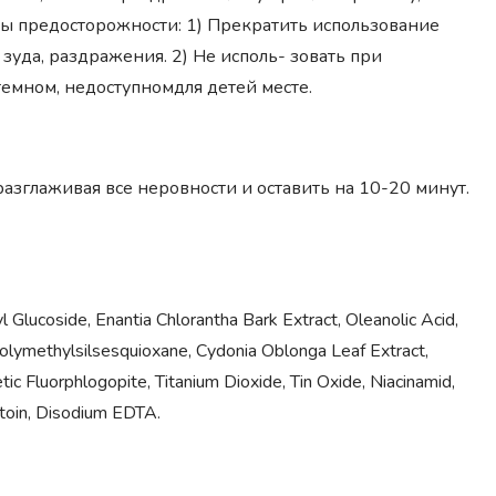
ры предосторожности: 1) Прекратить использование
зуда, раздражения. 2) Не исполь- зовать при
темном, недоступномдля детей месте.
разглаживая все неровности и оставить на 10-20 минут.
tyl Glucoside, Enantia Chlorantha Bark Extract, Oleanolic Acid,
olymethylsilsesquioxane, Cydonia Oblonga Leaf Extract,
c Fluorphlogopite, Titanium Dioxide, Tin Oxide, Niacinamid,
toin, Disodium EDTA.