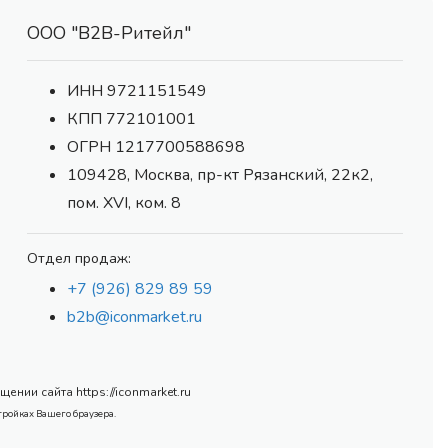
ООО "В2В-Ритейл"
ИНН 9721151549
КПП 772101001
ОГРН 1217700588698
109428, Москва, пр-кт Рязанский, 22к2,
пом. XVI, ком. 8
Отдел продаж:
+7 (926) 829 89 59
b2b@iconmarket.ru
нии сайта https://iconmarket.ru
тройках Вашего браузера.