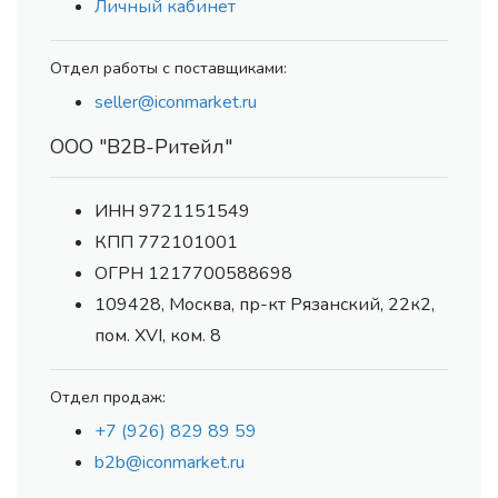
Личный кабинет
Отдел работы с поставщиками:
seller@iconmarket.ru
ООО "В2В-Ритейл"
ИНН 9721151549
КПП 772101001
ОГРН 1217700588698
109428, Москва, пр-кт Рязанский, 22к2,
пом. XVI, ком. 8
Отдел продаж:
+7 (926) 829 89 59
b2b@iconmarket.ru