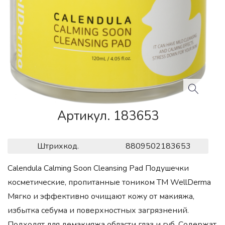
Артикул. 183653
Штрихкод.
8809502183653
Calendula Calming Soon Cleansing Pad Подушечки
косметические, пропитанные тоником ТМ WellDerma
Мягко и эффективно очищают кожу от макияжа,
избытка себума и поверхностных загрязнений.
Подходят для демакияжа области глаз и губ. Содержат