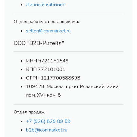
Личный кабинет
Отдел работы с поставщиками:
seller@iconmarket.ru
ООО "В2В-Ритейл"
ИНН 9721151549
КПП 772101001
ОГРН 1217700588698
109428, Москва, пр-кт Рязанский, 22к2,
пом. XVI, ком. 8
Отдел продаж:
+7 (926) 829 89 59
b2b@iconmarket.ru