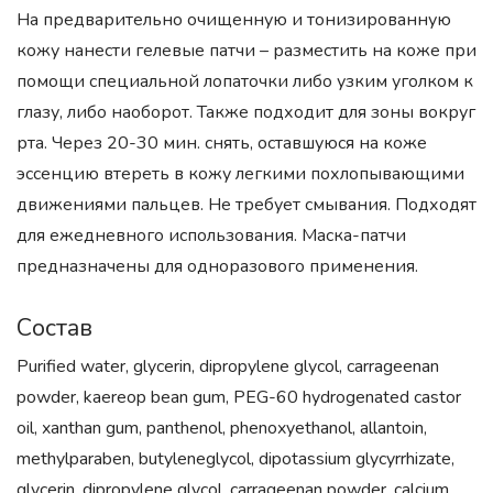
На предварительно очищенную и тонизированную
кожу нанести гелевые патчи – разместить на коже при
помощи специальной лопаточки либо узким уголком к
глазу, либо наоборот. Также подходит для зоны вокруг
рта. Через 20-30 мин. снять, оставшуюся на коже
эссенцию втереть в кожу легкими похлопывающими
движениями пальцев. Не требует смывания. Подходят
для ежедневного использования. Маска-патчи
предназначены для одноразового применения.
Состав
Purified water, glycerin, dipropylene glycol, carrageenan
powder, kaereop bean gum, PEG-60 hydrogenated castor
oil, xanthan gum, panthenol, phenoxyethanol, allantoin,
methylparaben, butyleneglycol, dipotassium glycyrrhizate,
glycerin, dipropylene glycol, carrageenan powder, calcium