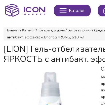
Каталог
/
/
/
/
Главная
Каталог
Товары для дома
Бытовая химия
Средст
антибакт. эффектом Bright STRONG, 510 мл
[LION] Гель-отбеливате
ЯРКОСТЬ с антибакт. эф
О
Мо
пр
по
кр
сл