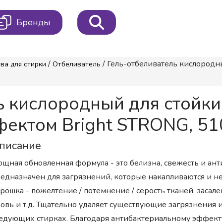
Бренды
/
/ Гель-отбеливатель кислород
ва для стирки
Отбеливатель
ль кислородный для стойк
фектом Bright STRONG, 51
писание
щная обновленная формула - это белизна, свежесть и а
едназначен для загрязнений, которые накапливаются и н
рошка - пожелтение / потемнение / серость тканей, засал
овь и т.д. Тщательно удаляет существующие загрязнения 
едующих стирках. Благодаря антибактериальному эффекту 