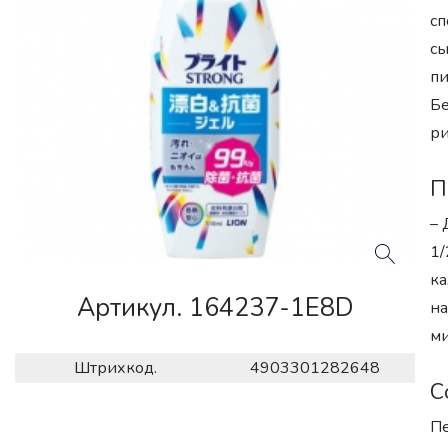
сп
сы
пи
Бе
ри
П
– 
1/
ка
Артикул. 164237-1E8D
на
ми
Штрихкод.
4903301282648
С
Пе