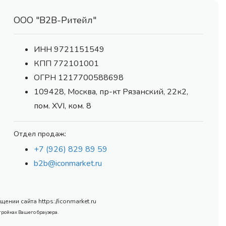
ООО "В2В-Ритейл"
ИНН 9721151549
КПП 772101001
ОГРН 1217700588698
109428, Москва, пр-кт Рязанский, 22к2,
пом. XVI, ком. 8
Отдел продаж:
+7 (926) 829 89 59
b2b@iconmarket.ru
нии сайта https://iconmarket.ru
тройках Вашего браузера.