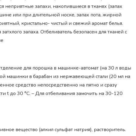
я неприятные запахи, накопившиеся в тканях (запах
шине или при длительной носке, запах пота, жирной
приятный, кристально- чистый и свежий аромат белья.
атхлого запаха. Отбеливатель безопасен для тканей с
ве
отделение для порошка в машинке-автомат (на 30 л воды
еской машинки в барабан из нержавеющей стали (20 мл на
ленное средство непосредственно на пятно и сразу
сти t до 30 °С. – Для отбеливания замочить на 30-120
вное вещество (алкил сульфат натрия), растворитель.