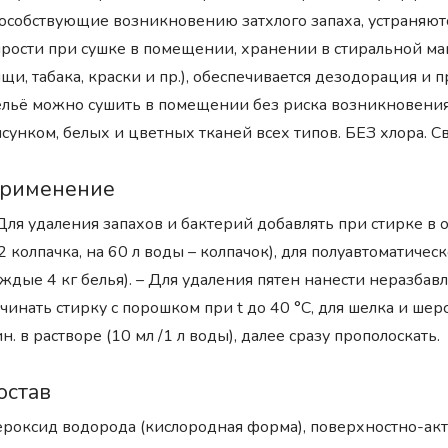
особствующие возникновению затхлого запаха, устраняютс
рости при сушке в помещении, хранении в стиральной ма
щи, табака, краски и пр.), обеспечивается дезодорация и 
льё можно сушить в помещении без риска возникновения з
сунком, белых и цветных тканей всех типов. БЕЗ хлора. С
рименение
Для удаления запахов и бактерий добавлять при стирке в 
2 колпачка, на 60 л воды – колпачок), для полуавтоматич
ждые 4 кг белья). – Для удаления пятен нанести неразбав
чинать стирку с порошком при t до 40 °C, для шелка и шер
н. в растворе (10 мл /1 л воды), далее сразу прополоскать.
остав
роксид водорода (кислородная форма), поверхностно-акти