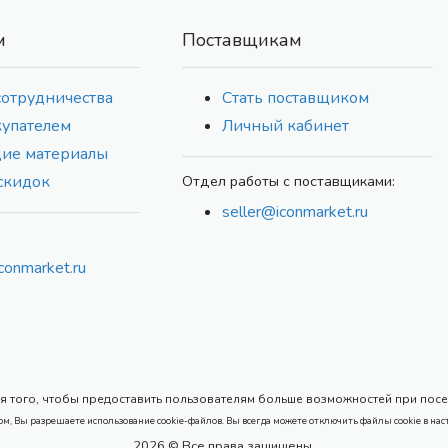
м
Поставщикам
сотрудничества
Стать поставщиком
купателем
Личный кабинет
ие материалы
скидок
Отдел работы с поставщиками:
seller@iconmarket.ru
conmarket.ru
 того, чтобы предоставить пользователям больше возможностей при посеще
ом, Вы разрешаете использование cookie-файлов. Вы всегда можете отключить файлы cookie в нас
2026 © Все права защищены.