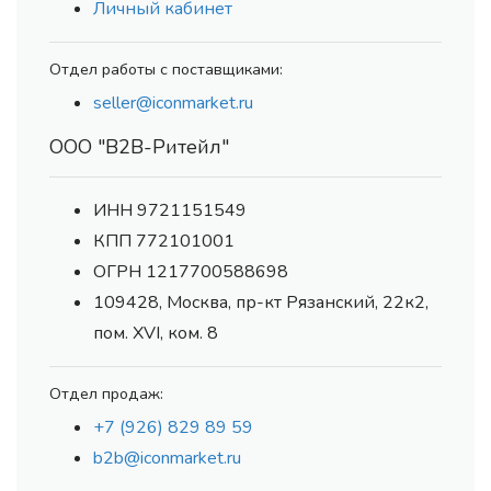
Личный кабинет
Отдел работы с поставщиками:
seller@iconmarket.ru
ООО "В2В-Ритейл"
ИНН 9721151549
КПП 772101001
ОГРН 1217700588698
109428, Москва, пр-кт Рязанский, 22к2,
пом. XVI, ком. 8
Отдел продаж:
+7 (926) 829 89 59
b2b@iconmarket.ru