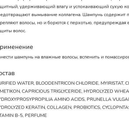
щитный, удерживающий влагу и успокаивающий сухую ко
едотвращают вымывание коллагена. Шампунь содержит пш
репляют волосы, но и борются с перхотью, предупреждая
щиты волос.
рименение
нести шампунь на влажные волосы, вспенить и помассиров
остав
RIFIED WATER, BLOODENTRICON CHLORIDE, MYIRISTAT, C
METIKON, CAPRICIOUS TRIGLYCERIDE, HYDROLYZED WHEA
YDROXYPROSYPROPILIA AMINO ACIDS, PRUNELLA VULGAR
DROLYZED KERATIN, COLLAGEN, PROBIOTICS, CYCLOPNTAS
ITAMIN B-5, PERFUME