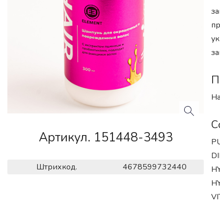
за
пр
ук
за
П
На
С
Артикул. 151448-3493
PU
DI
Штрихкод.
4678599732440
H
HY
V