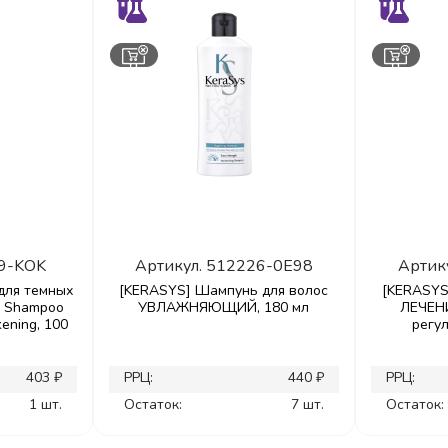
9-KOK
Артикул.
512226-0E98
Артик
для темных
[KERASYS] Шампунь для волос
[KERASYS
al Shampoo
УВЛАЖНЯЮЩИЙ, 180 мл
ЛЕЧЕН
kening, 100
регу
403 ₽
РРЦ:
440 ₽
РРЦ:
1 шт.
Остаток:
7 шт.
Остаток: