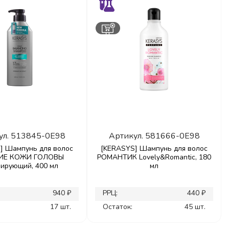
ул.
513845-0E98
Артикул.
581666-0E98
] Шампунь для волос
[KERASYS] Шампунь для волос
ИЕ КОЖИ ГОЛОВЫ
РОМАНТИК Lovely&Romantic, 180
лирующий, 400 мл
мл
940 ₽
РРЦ:
440 ₽
17 шт.
Остаток:
45 шт.