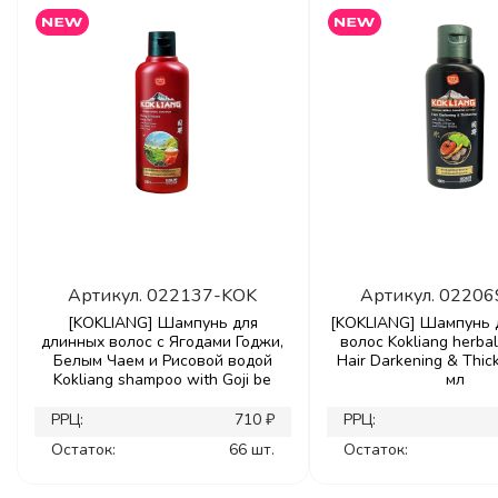
Артикул.
022137-KOK
Артикул.
02206
[KOKLIANG] Шампунь для
[KOKLIANG] Шампунь 
длинных волос с Ягодами Годжи,
волос Kokliang herb
Белым Чаем и Рисовой водой
Hair Darkening & Thic
Kokliang shampoo with Goji be
мл
РРЦ:
710 ₽
РРЦ:
Остаток:
66 шт.
Остаток: