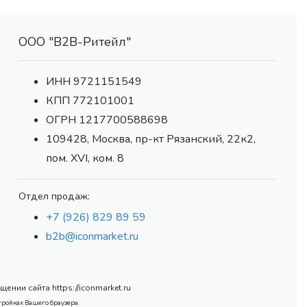
ООО "В2В-Ритейл"
ИНН 9721151549
КПП 772101001
ОГРН 1217700588698
109428, Москва, пр-кт Рязанский, 22к2,
пом. XVI, ком. 8
Отдел продаж:
+7 (926) 829 89 59
b2b@iconmarket.ru
нии сайта https://iconmarket.ru
тройках Вашего браузера.