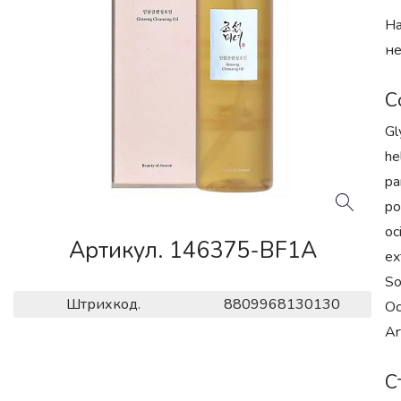
На
не
С
Gl
he
pa
po
oc
Артикул. 146375-BF1A
ex
So
Штрихкод.
8809968130130
Oc
Ar
С