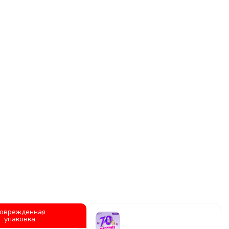
оврежденная
упаковка