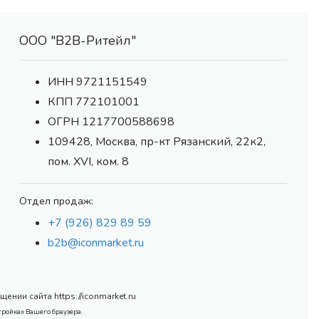
ООО "В2В-Ритейл"
ИНН 9721151549
КПП 772101001
ОГРН 1217700588698
109428, Москва, пр-кт Рязанский, 22к2,
пом. XVI, ком. 8
Отдел продаж:
+7 (926) 829 89 59
b2b@iconmarket.ru
нии сайта https://iconmarket.ru
тройках Вашего браузера.