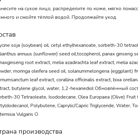
несите на сухое лицо, распределите по коже, мягко пома
много и смойте тёплой водой. Продолжайте уход.
остав
ycine soja (soybean) oil, cetyl ethylhexanoate, sorbeth-30 tetraole
lianthus annuus (sunflower) seed oil,tocopherol, panax ginseng seed
naxginseng root extract, melia azadirachta leaf extract, melia azadi
wder, moringa oleifera seed oil, solanummelongena (eggplant) frui
imumsanctum leaf extract, corallina officinalis extract, bixa orell
tract, butylene glycol, water, 1,2-hexanediol Обновлённый соста
rbeth-30 Tetraoleate, Isododecane, Olea Europaea (Olive) Fruit O
tyldodecanol, Polybutene, Caprylic/Capric Triglyceride, Water, Toc
temisia Vulgaris O
трана производства