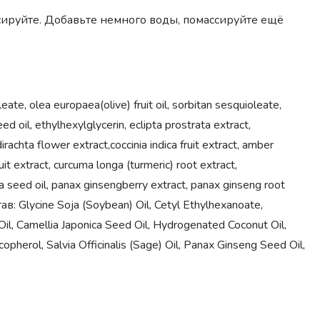
ссируйте. Добавьте немного воды, помассируйте ещё
ate, olea europaea(olive) fruit oil, sorbitan sesquioleate,
 oil, ethylhexylglycerin, eclipta prostrata extract,
rachta flower extract,coccinia indica fruit extract, amber
t extract, curcuma longa (turmeric) root extract,
ana seed oil, panax ginsengberry extract, panax ginseng root
в: Glycine Soja (Soybean) Oil, Cetyl Ethylhexanoate,
il, Camellia Japonica Seed Oil, Hydrogenated Coconut Oil,
opherol, Salvia Officinalis (Sage) Oil, Panax Ginseng Seed Oil,