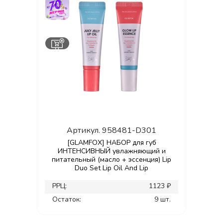
Артикул.
958481-D301
[GLAMFOX] НАБОР для губ
ИНТЕНСИВНЫЙ увлажняющий и
питательный (масло + эссенция) Lip
Duo Set Lip Oil And Lip
РРЦ:
1123 ₽
Остаток:
9 шт.