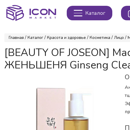
Каталог
/
/
/
/
/
Главная
Каталог
Красота и здоровье
Косметика
Лицо
[BEAUTY OF JOSEON] Ма
ЖЕНЬШЕНЯ Ginseng Clean
О
Ан
тщ
Эф
пр
П