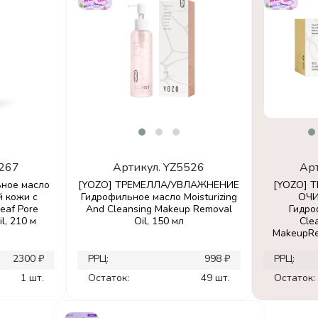
267
Артикул.
YZ5526
Ар
ьное масло
[YOZO] ТРЕМЕЛЛА/УВЛАЖНЕНИЕ
[YOZO] 
й кожи с
Гидрофильное масло Moisturizing
ОЧ
eaf Pore
And Cleansing Makeup Removal
Гидро
l, 210 м
Oil, 150 мл
Cle
MakeupRe
2300 ₽
РРЦ:
998 ₽
РРЦ:
1 шт.
Остаток:
49 шт.
Остаток: