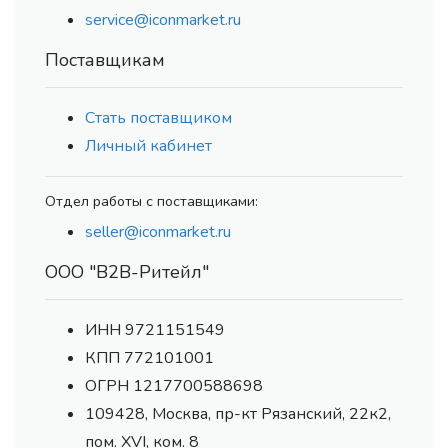
service@iconmarket.ru
Поставщикам
Стать поставщиком
Личный кабинет
Отдел работы с поставщиками:
seller@iconmarket.ru
ООО "В2В-Ритейл"
ИНН 9721151549
КПП 772101001
ОГРН 1217700588698
109428, Москва, пр-кт Рязанский, 22к2,
пом. XVI, ком. 8