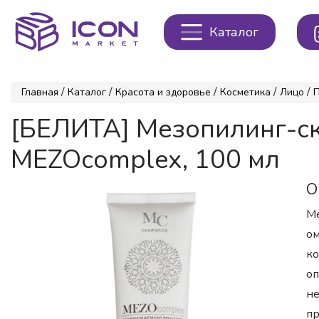
Каталог
/
/
/
/
/
Главная
Каталог
Красота и здоровье
Косметика
Лицо
П
[БЕЛИТА] Мезопилинг-
MEZOcomplex, 100 мл
О
Ме
ом
ко
оп
не
пр