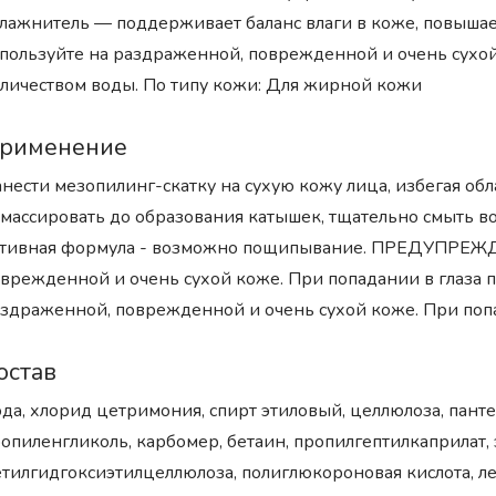
лажнитель — поддерживает баланс влаги в коже, повышает
пользуйте на раздраженной, поврежденной и очень сухой
личеством воды. По типу кожи: Для жирной кожи
рименение
нести мезопилинг-скатку на сухую кожу лица, избегая обл
массировать до образования катышек, тщательно смыть
тивная формула - возможно пощипывание. ПРЕДУПРЕЖДЕ
врежденной и очень сухой коже. При попадании в глаза 
здраженной, поврежденной и очень сухой коже. При попа
остав
да, хлорид цетримония, спирт этиловый, целлюлоза, пант
опиленгликоль, карбомер, бетаин, пропилгептилкаприлат
тилгидгоксиэтилцеллюлоза, полиглюкороновая кислота, л