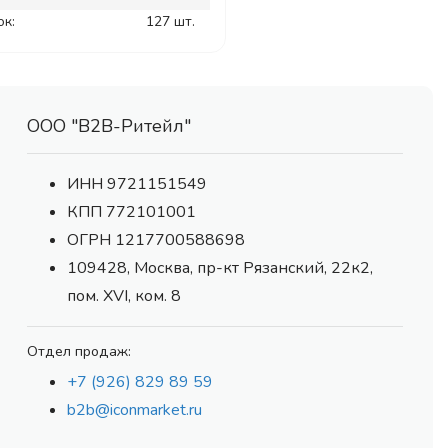
ок:
127 шт.
ООО "В2В-Ритейл"
ИНН 9721151549
КПП 772101001
ОГРН 1217700588698
109428, Москва, пр-кт Рязанский, 22к2,
пом. XVI, ком. 8
Отдел продаж:
+7 (926) 829 89 59
b2b@iconmarket.ru