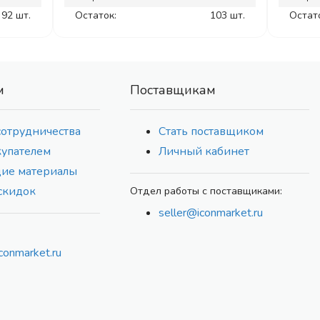
92 шт.
Остаток:
103 шт.
Остат
м
Поставщикам
сотрудничества
Стать поставщиком
купателем
Личный кабинет
ие материалы
скидок
Отдел работы с поставщиками:
seller@iconmarket.ru
conmarket.ru