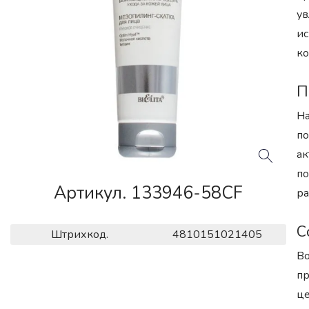
ув
ис
ко
П
На
по
ак
по
Артикул. 133946-58CF
ра
С
Штрихкод.
4810151021405
Во
пр
це