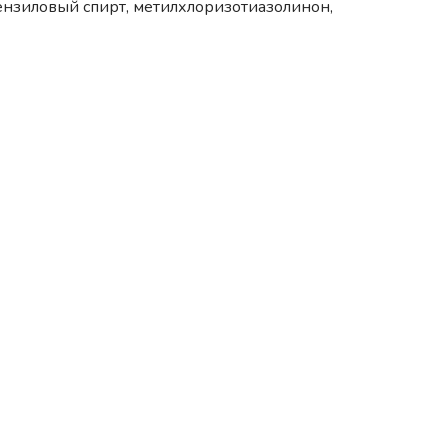
ензиловый спирт, метилхлоризотиазолинон,