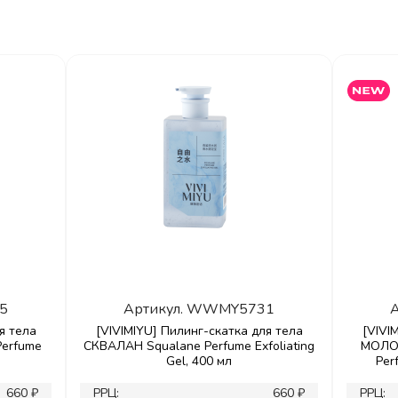
5
Артикул.
WWMY5731
А
я тела
[VIVIMIYU] Пилинг-скатка для тела
[VIVI
erfume
СКВАЛАН Squalane Perfume Exfoliating
МОЛОЧ
Gel, 400 мл
Per
660 ₽
РРЦ:
660 ₽
РРЦ: