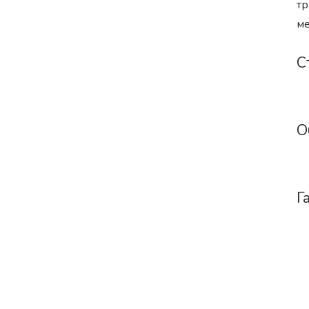
тр
ме
С
О
Г