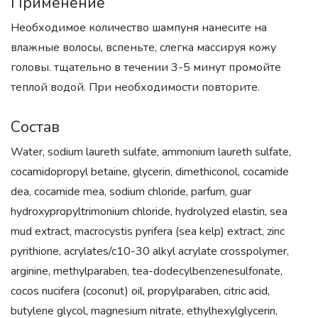
Применение
Необходимое количество шампуня нанесите на
влажные волосы, вспеньте, слегка массируя кожу
головы. тщательно в течении 3-5 минут промойте
теплой водой. При необходимости повторите.
Состав
Water, sodium laureth sulfate, ammonium laureth sulfate,
cocamidopropyl betaine, glycerin, dimethiconol, cocamide
dea, cocamide mea, sodium chloride, parfum, guar
hydroxypropyltrimonium chloride, hydrolyzed elastin, sea
mud extract, macrocystis pyrifera (sea kelp) extract, zinc
pyrithione, acrylates/c10-30 alkyl acrylate crosspolymer,
arginine, methylparaben, tea-dodecylbenzenesulfonate,
cocos nucifera (coconut) oil, propylparaben, citric acid,
butylene glycol, magnesium nitrate, ethylhexylglycerin,