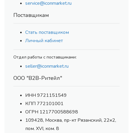
service@iconmarket.ru
Поставщикам
Стать поставщиком
Личный кабинет
Отдел работы с поставщиками:
seller@iconmarket.ru
ООО "В2В-Ритейл"
ИНН 9721151549
КПП 772101001
ОГРН 1217700588698
109428, Москва, пр-кт Рязанский, 22к2,
пом. XVI, ком. 8