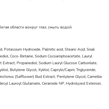
гая области вокруг глаз, смыть водой.
, Potassium Hydroxide, Palmitic acid, Stearic Acid, Snail
anediol, Coco-Betaine, Sodum Cocoamphoacetate, Lauryl
t Extract, Propanediol, Sodium Lauryl Glucose Carbonlate,
l, Butylene Glycol, Xylitol, Caprylic/Capric Triglyceride,
nctorius (Safflower) Bud Extract, Pentylene Glycol, Camellia
decyl Lauroyl Glutamate, Ceramide NP, Hydrolyzed Extensin,