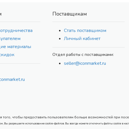
м
Поставщикам
сотрудничества
Стать поставщиком
купателем
Личный кабинет
ие материалы
скидок
Отдел работы с поставщиками:
seller@iconmarket.ru
conmarket.ru
 того, чтобы предоставить пользователям больше возможностей при посеще
ом, Вы разрешаете использование cookie-файлов. Вы всегда можете отключить файлы cookie в нас