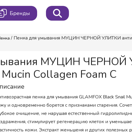
Бренды
/ Пенка для умывания МУЦИН ЧЕРНОЙ УЛИТКИ антивозр
Пенка
умывания МУЦИН ЧЕРНОЙ 
 Mucin Collagen Foam C
писание
тивозрастная пенка для умывания GLAMFOX Black Snail Muc
жу и одновременно борется с признаками старения. Сочет
убокое очищение, не нарушая естественный гидролипидны
здражения, стимулирует регенерацию клеток и уменьшае
астичность кожи. Экстракт женьшеня и других полезных ра