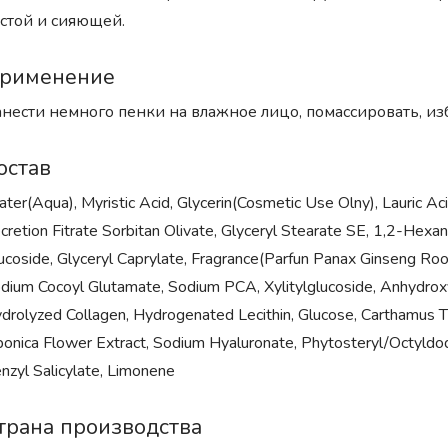
стой и сияющей.
рименение
нести немного пенки на влажное лицо, помассировать, избе
остав
ter(Aqua), Myristic Acid, Glycerin(Cosmetic Use Olny), Lauric Acid
cretion Fitrate Sorbitan Olivate, Glyceryl Stearate SE, 1,2-Hex
ucoside, Glyceryl Caprylate, Fragrance(Parfun Panax Ginseng Roo
dium Cocoyl Glutamate, Sodium PCA, Xylitylglucoside, Anhydroxylito
drolyzed Collagen, Hydrogenated Lecithin, Glucose, Carthamus Ti
ponica Flower Extract, Sodium Hyaluronate, Phytosteryl/Octyldo
nzyl Salicylate, Limonene
трана производства