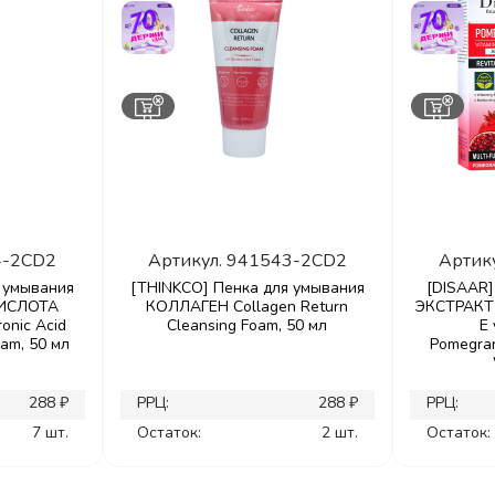
4-2CD2
Артикул.
941543-2CD2
Артик
 умывания
[THINKCO] Пенка для умывания
[DISAAR]
ИСЛОТА
КОЛЛАГЕН Collagen Return
ЭКСТРАКТ
onic Acid
Cleansing Foam, 50 мл
Е
oam, 50 мл
Pomegran
288 ₽
РРЦ:
288 ₽
РРЦ:
7 шт.
Остаток:
2 шт.
Остаток: