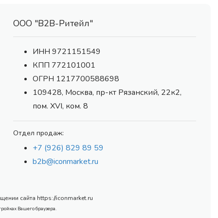
ООО "В2В-Ритейл"
ИНН 9721151549
КПП 772101001
ОГРН 1217700588698
109428, Москва, пр-кт Рязанский, 22к2,
пом. XVI, ком. 8
Отдел продаж:
+7 (926) 829 89 59
b2b@iconmarket.ru
нии сайта https://iconmarket.ru
тройках Вашего браузера.