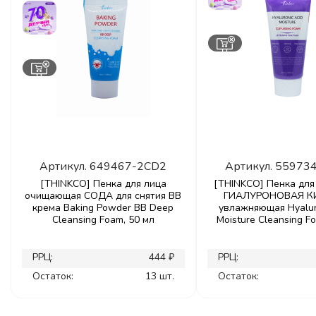
Артикул.
649467-2CD2
Артикул.
55973
[THINKCO] Пенка для лица
[THINKCO] Пенка для
очищающая СОДА для снятия ВВ
ГИАЛУРОНОВАЯ К
крема Baking Powder ВВ Deep
увлажняющая Hyalur
Cleansing Foam, 50 мл
Moisture Cleansing F
РРЦ:
444 ₽
РРЦ:
Остаток:
13 шт.
Остаток: