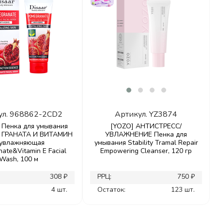
ул.
968862-2CD2
Артикул.
YZ3874
 Пенка для умывания
[YOZO] АНТИСТРЕСС/
 ГРАНАТА И ВИТАМИН
УВЛАЖНЕНИЕ Пенка для
 увлажняющая
умывания Stability Tramal Repair
ate&Vitamin E Facial
Empowering Cleanser, 120 гр
Wash, 100 м
308 ₽
РРЦ:
750 ₽
4 шт.
Остаток:
123 шт.