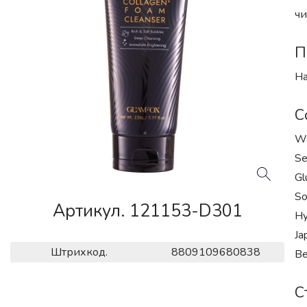
чи
П
На
С
Wa
Se
Gl
So
Артикул. 121153-D301
Hy
Ja
Штрихкод.
8809109680838
Be
С