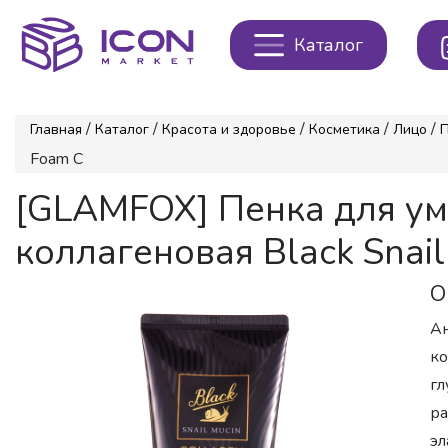
Каталог
/
/
/
/
/
Главная
Каталог
Красота и здоровье
Косметика
Лицо
Foam C
[GLAMFOX] Пенка для 
коллагеновая Black Snail
О
Ан
ко
гл
ра
эл