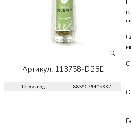
П
Пр
ню
С
Ми
С
Артикул. 113738-DB5E
Штрихкод.
8859079405337
О
Г