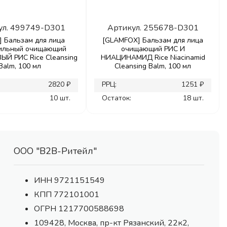
ул.
499749-D301
Артикул.
255678-D301
] Бальзам для лица
[GLAMFOX] Бальзам для лица
ильный очищающий
очищающий РИС И
Й РИС Rice Cleansing
НИАЦИНАМИД Rice Niacinamid
Balm, 100 мл
Cleansing Balm, 100 мл
2820 ₽
РРЦ:
1251 ₽
10 шт.
Остаток:
18 шт.
ООО "В2В-Ритейл"
ИНН 9721151549
КПП 772101001
ОГРН 1217700588698
109428, Москва, пр-кт Рязанский, 22к2,