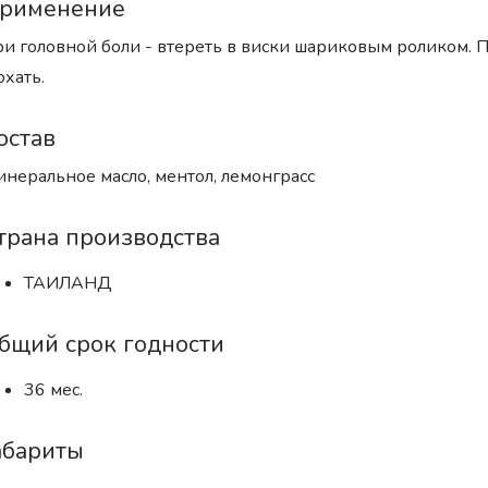
рименение
и головной боли - втереть в виски шариковым роликом. П
хать.
остав
неральное масло, ментол, лемонграсс
трана производства
ТАИЛАНД
бщий срок годности
36 мес.
абариты