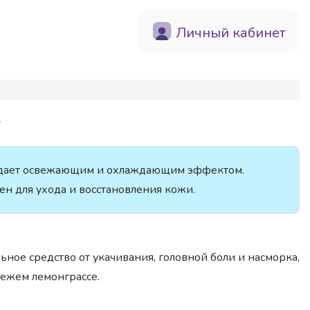
Личный кабинет
г
адает освежающим и охлаждающим эффектом.
ен для ухода и восстановления кожи.
ьное средство от укачивания, головной боли и насморка,
ежем лемонграссе.