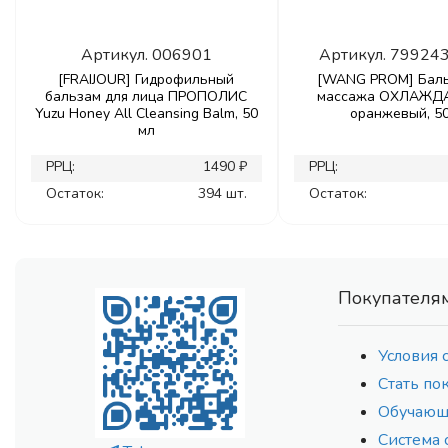
Артикул.
006901
Артикул.
79924
[FRAIJOUR] Гидрофильный
[WANG PROM] Баль
бальзам для лица ПРОПОЛИС
массажа ОХЛАЖ
Yuzu Honey All Cleansing Balm, 50
оранжевый, 50
мл
РРЦ:
1490 ₽
РРЦ:
Остаток:
394 шт.
Остаток:
Покупателя
Условия 
Стать по
Обучающ
Система 