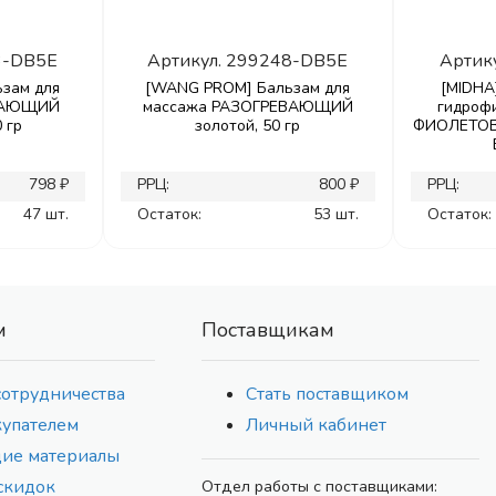
3-DB5E
Артикул.
299248-DB5E
Артик
зам для
[WANG PROM] Бальзам для
[MIDHA
ДАЮЩИЙ
массажа РАЗОГРЕВАЮЩИЙ
гидроф
 гр
золотой, 50 гр
ФИОЛЕТОВЫ
798 ₽
РРЦ:
800 ₽
РРЦ:
47 шт.
Остаток:
53 шт.
Остаток:
м
Поставщикам
сотрудничества
Стать поставщиком
купателем
Личный кабинет
ие материалы
скидок
Отдел работы с поставщиками: