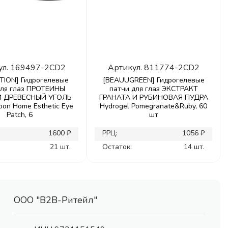
ул.
169497-2CD2
Артикул.
811774-2CD2
TION] Гидрогелевые
[BEAUUGREEN] Гидрогелевые
для глаз ПРОТЕИНЫ
патчи для глаз ЭКСТРАКТ
 ДРЕВЕСНЫЙ УГОЛЬ
ГРАНАТА И РУБИНОВАЯ ПУДРА
oon Home Esthetic Eye
Hydrogel Pomegranate&Ruby, 60
Patch, 6
шт
1600 ₽
РРЦ:
1056 ₽
21 шт.
Остаток:
14 шт.
ООО "В2В-Ритейл"