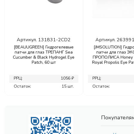
Артикул.
131831-2CD2
Артикул.
26399
[BEAUUGREEN] Гидрогелевые
[JMSOLUTION] Гидр
патчи для глаз ТРЕПАНГ Sea
патчи для глаз Э
Cucumber & Black Hydrogel Eye
ПРОПОЛИСА Honey 
Patch, 60 шт
Royal Propolis Eye Pa
РРЦ:
1056 ₽
РРЦ:
Остаток:
15 шт.
Остаток:
Покупателя