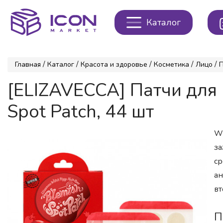
Каталог
/
/
/
/
/
Главная
Каталог
Красота и здоровье
Косметика
Лицо
[ELIZAVECCA] Патчи для 
Spot Patch, 44 шт
Wi
за
ср
ан
вт
П