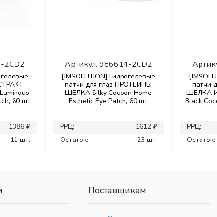
1-2CD2
Артикул.
986614-2CD2
Артик
огелевые
[JMSOLUTION] Гидрогелевые
[JMSOLU
КСТРАКТ
патчи для глаз ПРОТЕИНЫ
патчи 
Luminous
ШЕЛКА Silky Cocoon Home
ШЕЛКА И
tch, 60 шт
Esthetic Eye Patch, 60 шт
Black Coc
1386 ₽
РРЦ:
1612 ₽
РРЦ:
11 шт.
Остаток:
23 шт.
Остаток:
м
Поставщикам