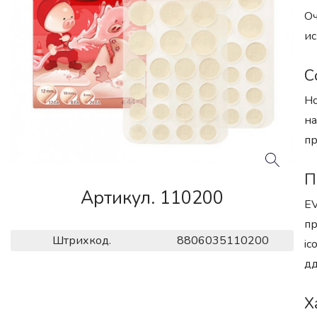
Оч
ис
С
Ho
на
пр
П
Артикул. 110200
EV
пр
Штрихкод.
8806035110200
ic
дд
Х