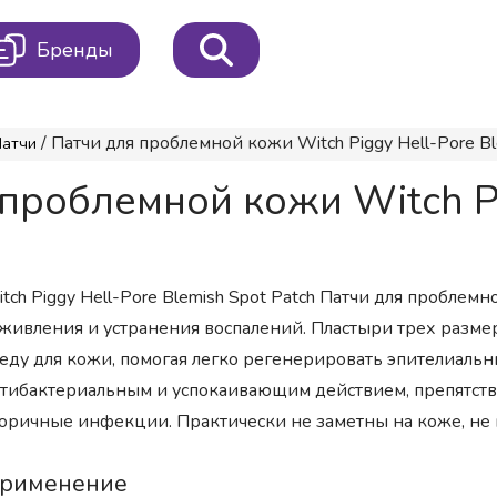
Бренды
/ Патчи для проблемной кожи Witch Piggy Hell-Pore Ble
Патчи
проблемной кожи Witch Pi
tch Piggy Hell-Pore Blemish Spot Patch Патчи для проблем
живления и устранения воспалений. Пластыри трех размер
еду для кожи, помогая легко регенерировать эпителиальн
тибактериальным и успокаивающим действием, препятств
оричные инфекции. Практически не заметны на коже, не
рименение