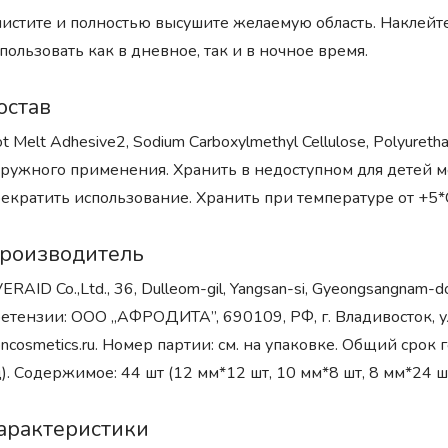
истите и полностью высушите желаемую область. Наклейте
пользовать как в дневное, так и в ночное время.
остав
t Melt Adhesive2, Sodium Carboxylmethyl Cellulose, Polyuretha
ружного применения. Хранить в недоступном для детей м
екратить использование. Хранить при температуре от +5*
роизводитель
ERAID Co.,Ltd., 36, Dulleom-gil, Yangsan-si, Gyeongsangna
етензии: ООО „АФРОДИТА”, 690109, РФ, г. Владивосток, у
oncosmetics.ru. Номер партии: см. на упаковке. Общий срок г
). Содержимое: 44 шт (12 мм*12 шт, 10 мм*8 шт, 8 мм*24 
арактеристики