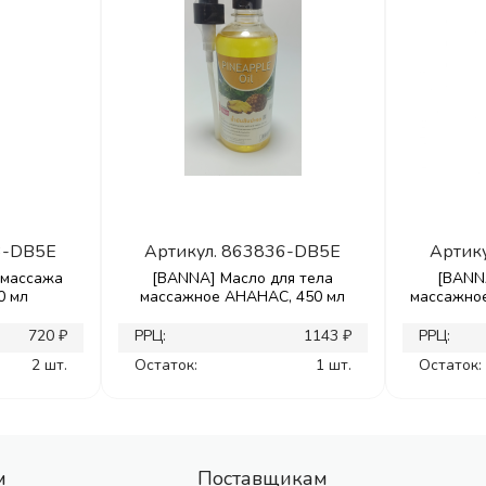
3-DB5E
Артикул.
863836-DB5E
Артик
 массажа
[BANNA] Масло для тела
[BANN
0 мл
массажное АНАНАС, 450 мл
массажно
720 ₽
РРЦ:
1143 ₽
РРЦ:
2 шт.
Остаток:
1 шт.
Остаток:
м
Поставщикам