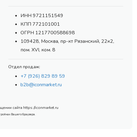
ИНН 9721151549
КПП 772101001
ОГРН 1217700588698
109428, Москва, пр-кт Рязанский, 22к2,
пом. XVI, ком. 8
Отдел продаж:
+7 (926) 829 89 59
b2b@iconmarket.ru
нии сайта https://iconmarket.ru
тройках Вашего браузера.