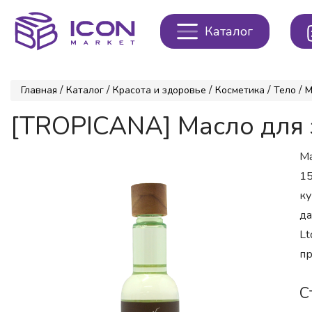
Каталог
/
/
/
/
/
Главная
Каталог
Красота и здоровье
Косметика
Тело
М
[TROPICANA] Масло для з
Ма
15
ку
да
Lt
пр
С