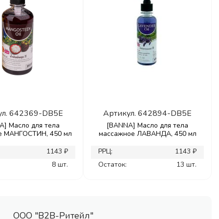
ул.
642369-DB5E
Артикул.
642894-DB5E
A] Масло для тела
[BANNA] Масло для тела
е МАНГОСТИН, 450 мл
массажное ЛАВАНДА, 450 мл
1143 ₽
РРЦ:
1143 ₽
8 шт.
Остаток:
13 шт.
ООО "В2В-Ритейл"