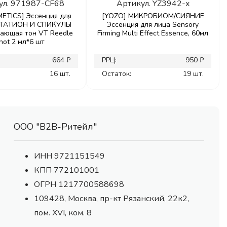
ул.
971987-CF68
Артикул.
YZ3942-x
ETICS] Эссенция для
[YOZO] МИКРОБИОМ/СИЯНИЕ
УТАТИОН И СПИКУЛЫ
Эссенция для лица Sensory
ающая тон VT Reedle
Firming Multi Effect Essence, 60мл
hot 2 мл*6 шт
664 ₽
РРЦ:
950 ₽
16 шт.
Остаток:
19 шт.
ООО "В2В-Ритейл"
ИНН 9721151549
КПП 772101001
ОГРН 1217700588698
109428, Москва, пр-кт Рязанский, 22к2,
пом. XVI, ком. 8