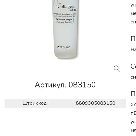
уг
ме
ст
П
На
С
см
Артикул. 083150
П
Штрихкод.
8809305083150
XA
г.
ул
мл