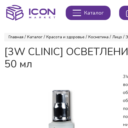
Каталог
/
/
/
/
/
Главная
Каталог
Красота и здоровье
Косметика
Лицо
Э
[3W CLINIC] ОСВЕТЛЕНИЕ/
50 мл
3W
во
об
об
по
по
ни