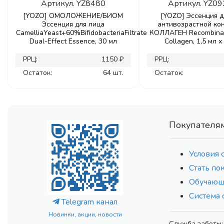
Артикул.
YZ8480
Артикул.
YZ09
[YOZO] ОМОЛОЖЕНИЕ/БИОМ
[YOZO] Эссенция д
Эссенция для лица
антивозрастной ко
CamelliaYeast+60%BifidobacteriaFiltrate
КОЛЛАГЕН Recombinat
Dual-Effect Essence, 30 мл
Collagen, 1,5 мл х
РРЦ:
1150 ₽
РРЦ:
Остаток:
64 шт.
Остаток:
Покупателя
Условия 
Стать по
Обучающ
Система 
Telegram канал
Новинки, акции, новости
Служба заботы: