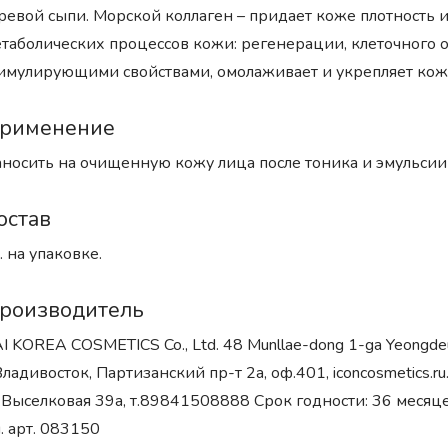
ревой сыпи. Морской коллаген – придает коже плотность 
таболических процессов кожи: регенерации, клеточного
имулирующими свойствами, омолаживает и укрепляет кож
рименение
носить на очищенную кожу лица после тоника и эмульсии
остав
. на упаковке.
роизводитель
I KOREA COSMETICS Co., Ltd. 48 Munllae-dong 1-ga Yeongde
Владивосток, Партизанский пр-т 2а, оф.401, iconcosmetics.r
.Выселковая 39а, т.89841508888 Срок годности: 36 месяце
. арт. 083150