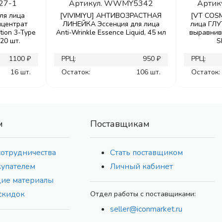
27-1
Артикул.
WWMY5342
Артик
ля лица
[VIVIMIYU] АНТИВОЗРАСТНАЯ
[VT COSM
нцентрат
ЛИНЕЙКА Эссенция для лица
лица ГЛ
ion 3-Type
Anti-Wrinkle Essence Liquid, 45 мл
выравнив
 20 шт.
S
1100 ₽
РРЦ:
950 ₽
РРЦ:
16 шт.
Остаток:
106 шт.
Остаток:
м
Поставщикам
сотрудничества
Стать поставщиком
купателем
Личный кабинет
ие материалы
скидок
Отдел работы с поставщиками:
seller@iconmarket.ru