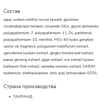
Состав
aqua, sodium methyl cocoyl taurate, glycerine,
cocamidopropyl betaine, cocamide DEA, glycol distearate,
polyquaternium-7, polyquaternium-11, DL-panthenol,
polyquatternium-10, menthol, PEG-40 hydro genated
castor oil, fragrance, polygonum multiflorum extract,
ganoderma lucidum extract, gingko beloba leaf extract,
panax ginseng extract, giger extract, rice extract lycium
barbarum fruit extract, camellia sinensis extract, DMDM
hydrantoin, triethanolamine, citric acid, tetrasodium EDTA.
Страна производства
ТАИЛАНД