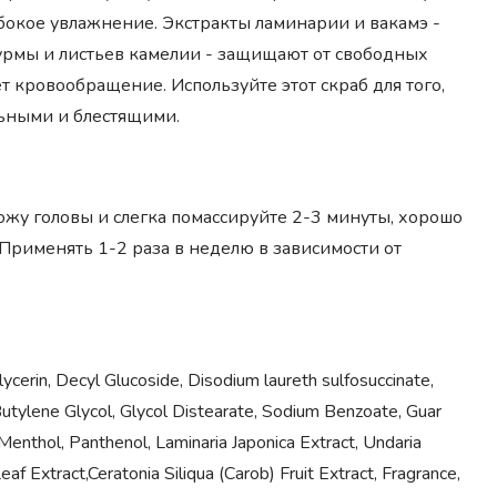
бокое увлажнение. Экстракты ламинарии и вакамэ -
урмы и листьев камелии - защищают от свободных
т кровообращение. Используйте этот скраб для того,
льными и блестящими.
ожу головы и слегка помассируйте 2-3 минуты, хорошо
 Применять 1-2 раза в неделю в зависимости от
rin, Decyl Glucoside, Disodium laureth sulfosuccinate,
Butylene Glycol, Glycol Distearate, Sodium Benzoate, Guar
Menthol, Panthenol, Laminaria Japonica Extract, Undaria
eaf Extract,Ceratonia Siliqua (Carob) Fruit Extract, Fragrance,