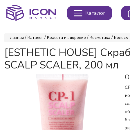
Каталог
/
/
/
/
Главная
Каталог
Красота и здоровье
Косметика
Волосы
[ESTHETIC HOUSE] Скраб
SCALP SCALER, 200 мл
О
CP
ко
со
об
бл
эк