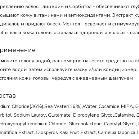
реплению волос. Глицерин и Сорбитол - обеспечивают глу
сыщают кожу витаминами и антиоксидантами. Экстракт х
дикалов и придают блеск. Ментол - освежает и стимулируе
обы ваша кожа головы оставалась здоровой, а волосы - си
рименение
мочите голову водой, равномерно нанесите средство на к
ойте водой, затем используйте маску и/или кондиционер.
стояния кожи головы, чередуя с ежедневным шампунем
остав
dium Chloride(36%),Sea Water(16%),Water, Cocamide MIPA, Glyce
rbitol, Sodium Lauroyl Glutamate, Dipropylene Glycol,Calamine, 
droxypropyltrimonium Chloride, Gluconolactone, Caprylyl Glycol, 
nnatifida Extract, Diospyros Kaki Fruit Extract, Camellia Japonica L