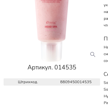
ук
на
ра
чт
П
На
см
со
Артикул. 014535
С
Штрихкод.
8809450014535
So
So
Hy
Pi