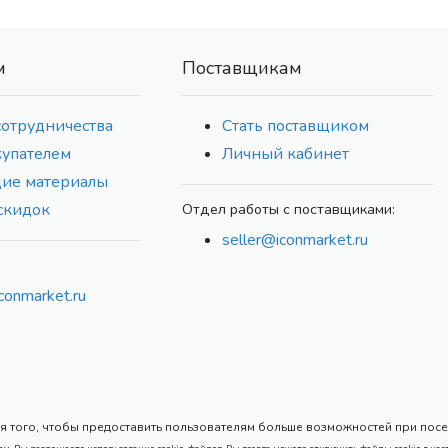
м
Поставщикам
сотрудничества
Стать поставщиком
купателем
Личный кабинет
ие материалы
скидок
Отдел работы с поставщиками:
seller@iconmarket.ru
conmarket.ru
 того, чтобы предоставить пользователям больше возможностей при посеще