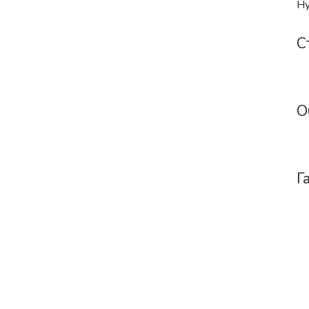
Hy
С
О
Г