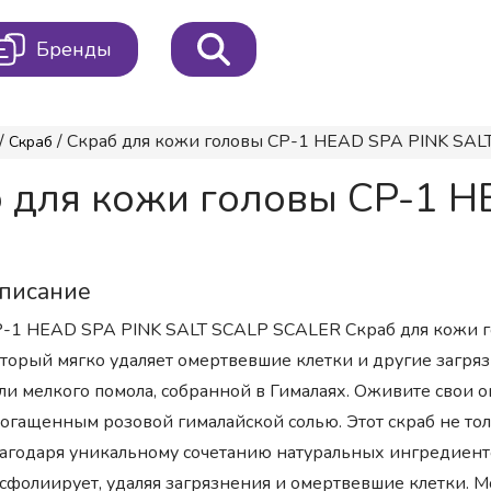
Бренды
/
/ Скраб для кожи головы CP-1 HEAD SPA PINK SAL
Скраб
 для кожи головы CP-1 H
писание
-1 HEAD SPA PINK SALT SCALP SCALER Скраб для кожи г
торый мягко удаляет омертвевшие клетки и другие загря
ли мелкого помола, собранной в Гималаях. Оживите свои 
огащенным розовой гималайской солью. Этот скраб не тол
агодаря уникальному сочетанию натуральных ингредиентов
сфолиирует, удаляя загрязнения и омертвевшие клетки. Мо