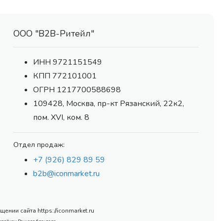
ООО "В2В-Ритейл"
ИНН 9721151549
КПП 772101001
ОГРН 1217700588698
109428, Москва, пр-кт Рязанский, 22к2,
пом. XVI, ком. 8
Отдел продаж:
+7 (926) 829 89 59
b2b@iconmarket.ru
нии сайта https://iconmarket.ru