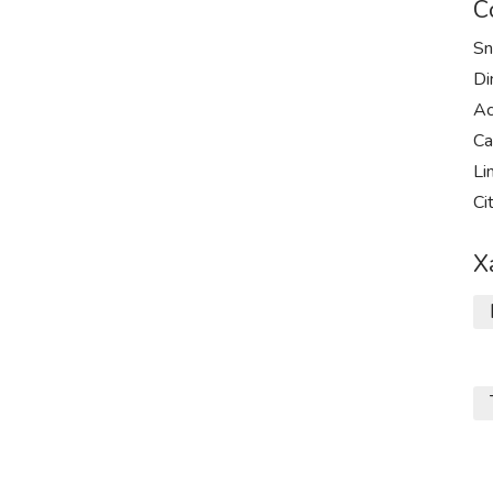
С
Sn
Di
Ac
Ca
Li
Ci
Х