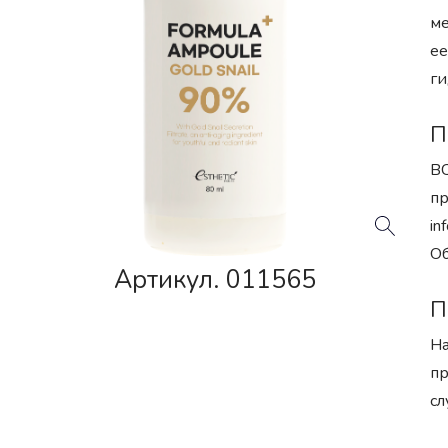
ме
ее
ги
П
BC
пр
in
Об
Артикул. 011565
П
На
пр
сл