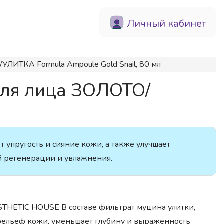
Личный кабинет
ЛИТКА Formula Ampoule Gold Snail, 80 мл
для лица ЗОЛОТО/
 упругость и сияние кожи, а также улучшает
ой регенерации и увлажнения.
HETIC HOUSE В составе фильтрат муцина улитки,
рельеф кожи, уменьшает глубину и выраженность