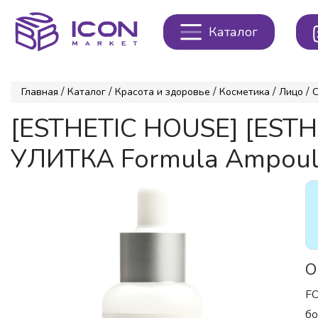
Каталог
/
/
/
/
/
Главная
Каталог
Красота и здоровье
Косметика
Лицо
[ESTHETIC HOUSE] [EST
УЛИТКА Formula Ampoule 
О
FO
бо