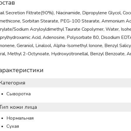
остав
ail Secretion Filtrate(90%), Niacinamide, Dipropylene Glycol, Coc
methicone, Sorbitan Stearate, PEG-100 Stearate, Ammonium Acry
rylate/Sodium Acryloyldimethyl Taurate Copolymer, Water, Isohe
prylhydroxamic Acid, Adenosine, Polysorbate 80, Disodium EDTA,
monene, Geraniol, Linalool, Alpha-Isomethyl Ionone, Benzyl Salic
tral, Methyl 2-Octynoate, Hydroxycitronellal, Benzyl Benzoate, A
арактеристики
Категория
Сыворотка
Тип кожи лица
Нормальная
Сухая