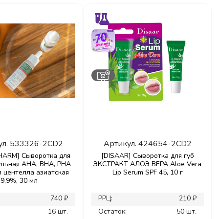
ул.
533326-2CD2
Артикул.
424654-2CD2
ARM] Сыворотка для
[DISAAR] Сыворотка для губ
ульная AHA, BHA, PHA
ЭКСТРАКТ АЛОЭ ВЕРА Aloe Vera
и центелла азиатская
Lip Serum SPF 45, 10 г
9,9%, 30 мл
740 ₽
РРЦ:
210 ₽
16 шт.
Остаток:
50 шт.