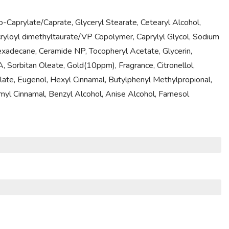
o-Caprylate/Caprate, Glyceryl Stearate, Cetearyl Alcohol,
loyl dimethyltaurate/VP Copolymer, Caprylyl Glycol, Sodium
xadecane, Ceramide NP, Tocopheryl Acetate, Glycerin,
 Sorbitan Oleate, Gold(10ppm), Fragrance, Citronellol,
ylate, Eugenol, Hexyl Cinnamal, Butylphenyl Methylpropional,
myl Cinnamal, Benzyl Alcohol, Anise Alcohol, Farnesol