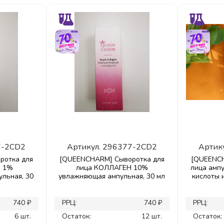
6-2CD2
Артикул.
296377-2CD2
Артик
ротка для
[QUEENCHARM] Сыворотка для
[QUEENCH
Ы 1%
лица КОЛЛАГЕН 10%
лица амп
льная, 30
увлажняющая ампульная, 30 мл
кислоты 
740 ₽
РРЦ:
740 ₽
РРЦ:
6 шт.
Остаток:
12 шт.
Остаток: