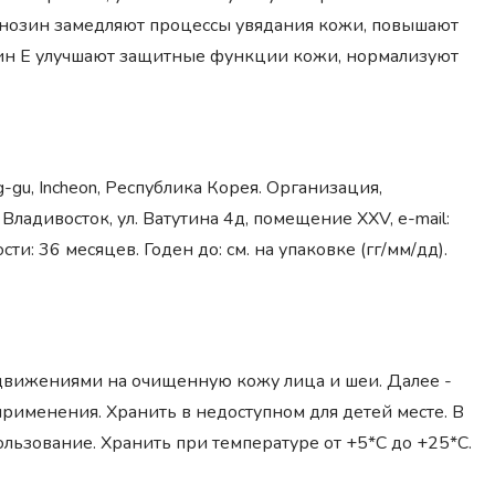
енозин замедляют процессы увядания кожи, повышают
мин Е улучшают защитные функции кожи, нормализуют
ong-gu, Incheon, Республика Корея. Организация,
адивосток, ул. Ватутина 4д, помещение XXV, e-mail:
сти: 36 месяцев. Годен до: см. на упаковке (гг/мм/дд).
движениями на очищенную кожу лица и шеи. Далее -
рименения. Хранить в недоступном для детей месте. В
льзование. Хранить при температуре от +5*С до +25*С.