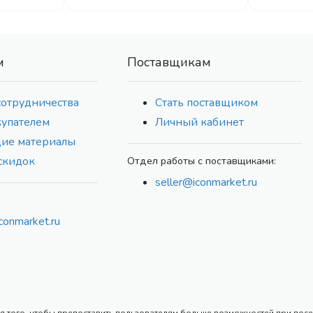
м
Поставщикам
сотрудничества
Стать поставщиком
купателем
Личный кабинет
ие материалы
скидок
Отдел работы с поставщиками:
seller@iconmarket.ru
conmarket.ru