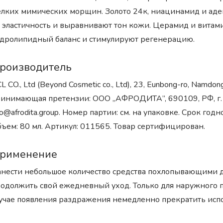
лких мимических морщин. Золото 24к, ниацинамид и ад
 эластичность и выравнивают тон кожи. Церамид и вита
дролипидный баланс и стимулируют регенерацию.
роизводитель
L CO., Ltd (Beyond Cosmetic co., Ltd), 23, Eunbong-ro, Namd
инимающая претензии: ООО „АФРОДИТА”, 690109, РФ, г. Вл
fo@afrodita.group. Номер партии: см. на упаковке. Срок годно
ъем: 80 мл. Артикул: 011565. Товар сертифицирован.
рименение
нести небольшое количество средства похлопывающими 
одолжить свой ежедневный уход. Только для наружного п
учае появления раздражения немедленно прекратить испо