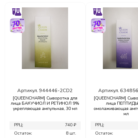
Артикул.
944446-2CD2
Артикул.
63485
[QUEENCHARM] Сыворотка для
[QUEENCHARM] Сыво
лица БАКУЧИОЛ И РЕТИНОЛ 9%
лица ПЕПТИД
укрепляющая ампульная, 30 мл
омолаживающая ампу
мл
РРЦ:
740 ₽
РРЦ:
Остаток:
8 шт.
Остаток: