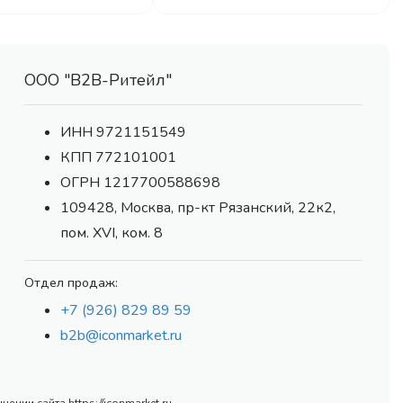
ООО "В2В-Ритейл"
ИНН 9721151549
КПП 772101001
ОГРН 1217700588698
109428, Москва, пр-кт Рязанский, 22к2,
пом. XVI, ком. 8
Отдел продаж:
+7 (926) 829 89 59
b2b@iconmarket.ru