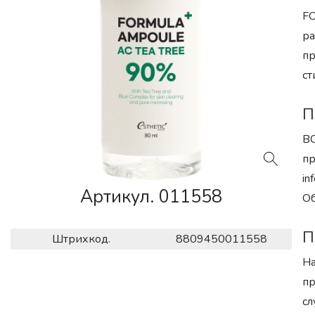
FO
ра
пр
ст
П
BC
пр
in
Артикул. 011558
Об
П
Штрихкод.
8809450011558
На
пр
сл