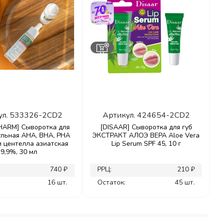
ул.
533326-2CD2
Артикул.
424654-2CD2
ARM] Сыворотка для
[DISAAR] Сыворотка для губ
ульная AHA, BHA, PHA
ЭКСТРАКТ АЛОЭ ВЕРА Aloe Vera
и центелла азиатская
Lip Serum SPF 45, 10 г
9,9%, 30 мл
740 ₽
РРЦ:
210 ₽
16 шт.
Остаток:
45 шт.