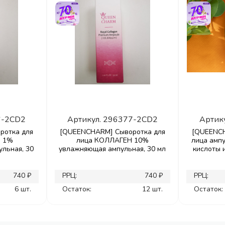
6-2CD2
Артикул.
296377-2CD2
Артик
ротка для
[QUEENCHARM] Сыворотка для
[QUEENCH
Ы 1%
лица КОЛЛАГЕН 10%
лица амп
льная, 30
увлажняющая ампульная, 30 мл
кислоты 
740 ₽
РРЦ:
740 ₽
РРЦ:
6 шт.
Остаток:
12 шт.
Остаток: