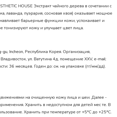
HETIC HOUSE Экстракт чайного дерева в сочетании с
а, лаванда, пуэрария, сосновая хвоя) оказывает мощное
анавливает барьерные функции кожи, успокаивает и
е тонизируют кожу и улучшает цвет лица.
ong-gu, Incheon, Республика Корея. Организация,
адивосток, ул. Ватутина 4д, помещение XXV, e-mail:
сти: 36 месяцев. Годен до: см. на упаковке (гг/мм/дд).
движениями на очищенную кожу лица и шеи. Далее -
именения. Хранить в недоступном для детей мес те. В
льзование. Хранить при температуре от +5*С до +25*С.