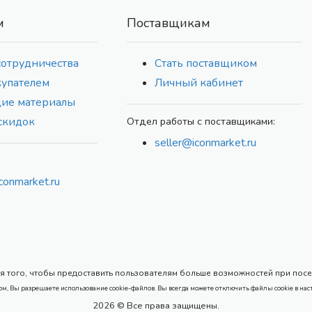
м
Поставщикам
сотрудничества
Стать поставщиком
купателем
Личный кабинет
ие материалы
скидок
Отдел работы с поставщиками:
seller@iconmarket.ru
conmarket.ru
 того, чтобы предоставить пользователям больше возможностей при посеще
ом, Вы разрешаете использование cookie-файлов. Вы всегда можете отключить файлы cookie в нас
2026 © Все права защищены.