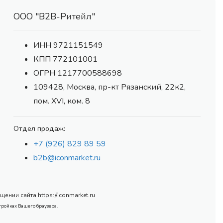
ООО "В2В-Ритейл"
ИНН 9721151549
КПП 772101001
ОГРН 1217700588698
109428, Москва, пр-кт Рязанский, 22к2,
пом. XVI, ком. 8
Отдел продаж:
+7 (926) 829 89 59
b2b@iconmarket.ru
нии сайта https://iconmarket.ru
тройках Вашего браузера.