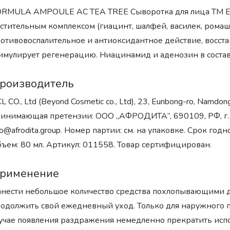
RMULA AMPOULE AC TEA TREE Сыворотка для лица ТМ EST
стительным комплексом (гиацинт, шалфей, василек, ромашк
отивовоспалительное и антиоксидантное действие, восст
имулирует регенерацию. Ниацинамид и аденозин в состав
роизводитель
L CO., Ltd (Beyond Cosmetic co., Ltd), 23, Eunbong-ro, Namd
инимающая претензии: ООО „АФРОДИТА”, 690109, РФ, г. Вл
fo@afrodita.group. Номер партии: см. на упаковке. Срок годно
ъем: 80 мл. Артикул: 011558. Товар сертифицирован.
рименение
нести небольшое количество средства похлопывающими 
одолжить свой ежедневный уход. Только для наружного пр
учае появления раздражения немедленно прекратить испо