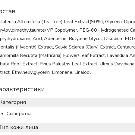
остав
laleuca Alternifolia (Tea Tree) Leaf Extract(90%), Glycerin, Di
ryloyldimethyltaurate/VP Copolymer, PEG-60 Hydrogenated Castor
prylhydroxamic Acid, Adenosine, Butylene Glycol, Disodium EDTA, 
ientalis (Hyacinth) Extract, Salvia Sclarea (Clary) Extract, Centau
amomilla Recutita (Matricaria) Flower/Leaf Extract, Lavandula A
bata Root Extract, Pinus Palustris Leaf Extract, Ulmus Davidian
tract, Ethylhexylglycerin, Limonene, Linalool.
арактеристики
Категория
Сыворотка
Тип кожи лица