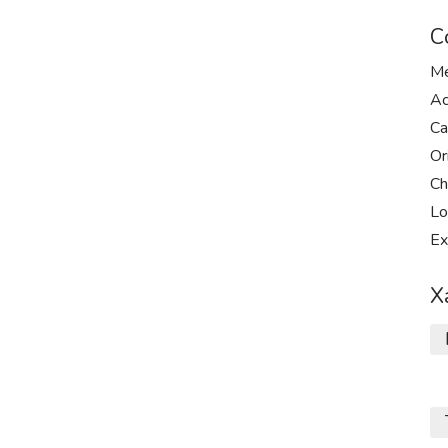
С
Me
Ac
Ca
Or
Ch
Lo
Ex
Х