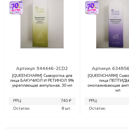
Артикул.
944446-2CD2
Артикул.
63485
[QUEENCHARM] Сыворотка для
[QUEENCHARM] Сыво
лица БАКУЧИОЛ И РЕТИНОЛ 9%
лица ПЕПТИД
укрепляющая ампульная, 30 мл
омолаживающая ампу
мл
РРЦ:
740 ₽
РРЦ:
Остаток:
8 шт.
Остаток: