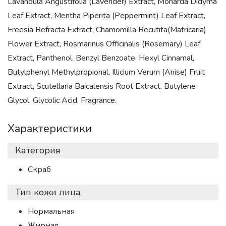
Lavandula Angustifolia (Lavender) Extract, Monarda Didyma
Leaf Extract, Mentha Piperita (Peppermint) Leaf Extract,
Freesia Refracta Extract, Chamomilla Recutita(Matricaria)
Flower Extract, Rosmarinus Officinalis (Rosemary) Leaf
Extract, Panthenol, Benzyl Benzoate, Hexyl Cinnamal,
Butylphenyl Methylpropional, Illicium Verum (Anise) Fruit
Extract, Scutellaria Baicalensis Root Extract, Butylene
Glycol, Glycolic Acid, Fragrance.
Характеристики
Категория
Скраб
Тип кожи лица
Нормальная
Жирная