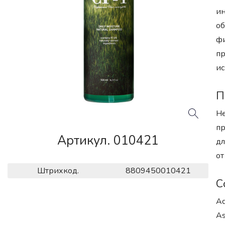
ин
об
фи
пр
ис
П
Не
пр
Артикул. 010421
дл
от
Штрихкод.
8809450010421
С
Aq
As