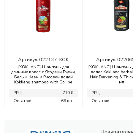
Артикул.
022137-KOK
Артикул.
02206
[KOKLIANG] Шампунь для
[KOKLIANG] Шампунь 
длинных волос с Ягодами Годжи,
волос Kokliang herb
Белым Чаем и Рисовой водой
Hair Darkening & Thic
Kokliang shampoo with Goji be
мл
РРЦ:
710 ₽
РРЦ:
Остаток:
66 шт.
Остаток:
Покупателя