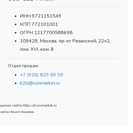
ИНН 9721151549
КПП 772101001
ОГРН 1217700588698
109428, Москва, пр-кт Рязанский, 22к2,
пом. XVI, ком. 8
Отдел продаж:
+7 (926) 829 89 59
b2b@iconmarket.ru
нии сайта https://iconmarket.ru
тройках Вашего браузера.