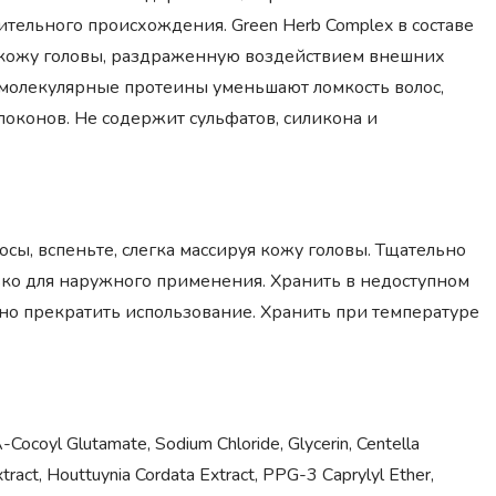
ельного происхождения. Green Herb Complex в составе
 кожу головы, раздраженную воздействием внешних
молекулярные протеины уменьшают ломкость волос,
локонов. Не содержит сульфатов, силикона и
сы, вспеньте, слегка массируя кожу головы. Тщательно
ько для наружного применения. Хранить в недоступном
нно прекратить использование. Хранить при температуре
Cocoyl Glutamate, Sodium Chloride, Glycerin, Centella
xtract, Houttuynia Cordata Extract, PPG-3 Caprylyl Ether,