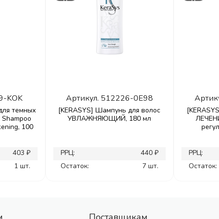
9-KOK
Артикул.
512226-0E98
Артик
для темных
[KERASYS] Шампунь для волос
[KERASYS
al Shampoo
УВЛАЖНЯЮЩИЙ, 180 мл
ЛЕЧЕН
kening, 100
регу
403 ₽
РРЦ:
440 ₽
РРЦ:
1 шт.
Остаток:
7 шт.
Остаток:
м
Поставщикам