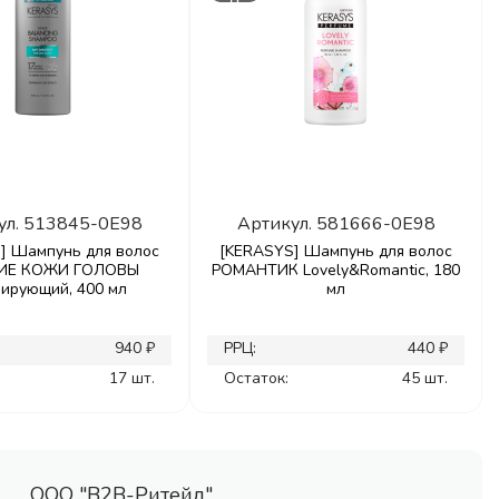
ул.
513845-0E98
Артикул.
581666-0E98
] Шампунь для волос
[KERASYS] Шампунь для волос
ИЕ КОЖИ ГОЛОВЫ
РОМАНТИК Lovely&Romantic, 180
лирующий, 400 мл
мл
940 ₽
РРЦ:
440 ₽
17 шт.
Остаток:
45 шт.
ООО "В2В-Ритейл"