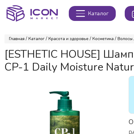
Каталог
/
/
/
/
Главная
Каталог
Красота и здоровье
Косметика
Волосы
[ESTHETIC HOUSE] Ша
CP-1 Daily Moisture Natu
О
D