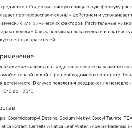
гредиентов. Содержит мягкую очищающую формулу растит
ладает противовоспалительным действием и успокаивает
зических или химических факторов. Растительные низко
идают волосам блеск, повышают эластичность и плотность 
кусственных красителей.
рименение
обходимое количество средства нанесите на влажные воло
омойте теплой водой. При необходимости повторите. Тол
я детей месте. В случае появления раздражения немедле
 +5*С до +25*С.
остав
ua, Cocamidopropyl Betaine, Sodium Methyl Cocoyl Taurate, TEA-
iatica Extract, Centella Asiatica Leaf Water, Aloe Barbadensis E