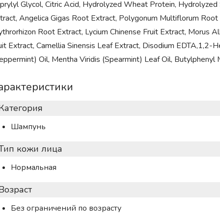
prylyl Glycol, Citric Acid, Hydrolyzed Wheat Protein, Hydrolyz
tract, Angelica Gigas Root Extract, Polygonum Multiflorum Root
ythrorhizon Root Extract, Lycium Chinense Fruit Extract, Morus A
uit Extract, Camellia Sinensis Leaf Extract, Disodium EDTA,1,2-
eppermint) Oil, Mentha Viridis (Spearmint) Leaf Oil, Butylphenyl
арактеристики
Категория
Шампунь
Тип кожи лица
Нормальная
Возраст
Без ограничений по возрасту