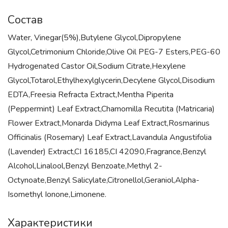
Состав
Water, Vinegar(5%),Butylene Glycol,Dipropylene
Glycol,Cetrimonium Chloride,Olive Oil PEG-7 Esters,PEG-60
Hydrogenated Castor Oil,Sodium Citrate,Hexylene
Glycol,Totarol,Ethylhexylglycerin,Decylene Glycol,Disodium
EDTA,Freesia Refracta Extract,Mentha Piperita
(Peppermint) Leaf Extract,Chamomilla Recutita (Matricaria)
Flower Extract,Monarda Didyma Leaf Extract,Rosmarinus
Officinalis (Rosemary) Leaf Extract,Lavandula Angustifolia
(Lavender) Extract,CI 16185,CI 42090,Fragrance,Benzyl
Alcohol,Linalool,Benzyl Benzoate,Methyl 2-
Octynoate,Benzyl Salicylate,Citronellol,Geraniol,Alpha-
Isomethyl Ionone,Limonene.
Характеристики