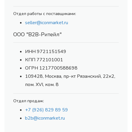
Отдел работы с поставщиками:
seller@iconmarket.ru
ООО "В2В-Ритейл"
ИНН 9721151549
КПП 772101001
ОГРН 1217700588698
109428, Москва, пр-кт Рязанский, 22к2,
пом. XVI, ком. 8
Отдел продаж:
+7 (926) 829 89 59
b2b@iconmarket.ru