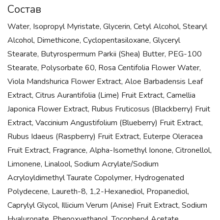
Состав
Water, Isopropyl Myristate, Glycerin, Cetyl Alcohol, Stearyl
Alcohol, Dimethicone, Cyclopentasiloxane, Glyceryl
Stearate, Butyrospermum Parkii (Shea) Butter, PEG-100
Stearate, Polysorbate 60, Rosa Centifolia Flower Water,
Viola Mandshurica Flower Extract, Aloe Barbadensis Leaf
Extract, Citrus Aurantifolia (Lime) Fruit Extract, Camellia
Japonica Flower Extract, Rubus Fruticosus (Blackberry) Fruit
Extract, Vaccinium Angustifolium (Blueberry) Fruit Extract,
Rubus Idaeus (Raspberry) Fruit Extract, Euterpe Oleracea
Fruit Extract, Fragrance, Alpha-Isomethyl Ionone, Citronellol,
Limonene, Linalool, Sodium Acrylate/Sodium
Acryloyldimethyl Taurate Copolymer, Hydrogenated
Polydecene, Laureth-8, 1,2-Hexanediol, Propanediol,
Caprylyl Glycol, Illicium Verum (Anise) Fruit Extract, Sodium
Hyaluronate, Phenoxyethanol, Tocopheryl Acetate,