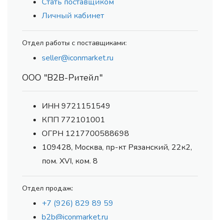
Стать поставщиком
Личный кабинет
Отдел работы с поставщиками:
seller@iconmarket.ru
ООО "В2В-Ритейл"
ИНН 9721151549
КПП 772101001
ОГРН 1217700588698
109428, Москва, пр-кт Рязанский, 22к2,
пом. XVI, ком. 8
Отдел продаж:
+7 (926) 829 89 59
b2b@iconmarket.ru