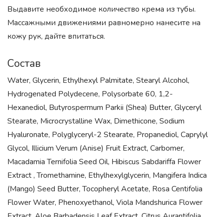
Выдавите необходимое количество крема из тубы.
Массажными движениями равномерно нанесите на
кожу рук, дайте впитаться.
Состав
Water, Glycerin, Ethylhexyl Palmitate, Stearyl Alcohol,
Hydrogenated Polydecene, Polysorbate 60, 1,2-
Hexanediol, Butyrospermum Parkii (Shea) Butter, Glyceryl
Stearate, Microcrystalline Wax, Dimethicone, Sodium
Hyaluronate, Polyglyceryl-2 Stearate, Propanediol, Caprylyl
Glycol, Illicium Verum (Anise) Fruit Extract, Carbomer,
Macadamia Ternifolia Seed Oil, Hibiscus Sabdariffa Flower
Extract , Tromethamine, Ethylhexylglycerin, Mangifera Indica
(Mango) Seed Butter, Tocopheryl Acetate, Rosa Centifolia
Flower Water, Phenoxyethanol, Viola Mandshurica Flower
Extract, Aloe Barbadensis Leaf Extract, Citrus Aurantifolia