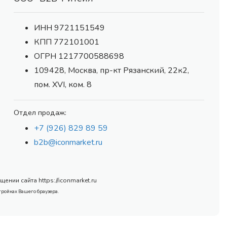
ИНН 9721151549
КПП 772101001
ОГРН 1217700588698
109428, Москва, пр-кт Рязанский, 22к2,
пом. XVI, ком. 8
Отдел продаж:
+7 (926) 829 89 59
b2b@iconmarket.ru
нии сайта https://iconmarket.ru
тройках Вашего браузера.