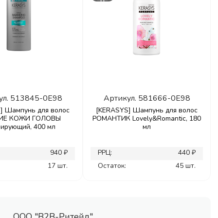
ул.
513845-0E98
Артикул.
581666-0E98
] Шампунь для волос
[KERASYS] Шампунь для волос
ИЕ КОЖИ ГОЛОВЫ
РОМАНТИК Lovely&Romantic, 180
лирующий, 400 мл
мл
940 ₽
РРЦ:
440 ₽
17 шт.
Остаток:
45 шт.
ООО "В2В-Ритейл"