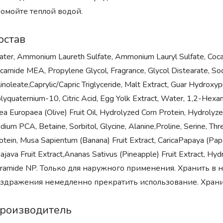
омойте теплой водой.
остав
ter, Ammonium Laureth Sulfate, Ammonium Lauryl Sulfate, Cocam
camide MEA, Propylene Glycol, Fragrance, Glycol Distearate, S
linoleate,Caprylic/Capric Triglyceride, Malt Extract, Guar Hydrox
lyquaternium-10, Citric Acid, Egg Yolk Extract, Water, 1,2-Hexane
ea Europaea (Olive) Fruit Oil, Hydrolyzed Corn Protein, Hydroly
dium PCA, Betaine, Sorbitol, Glycine, Alanine,Proline, Serine, Th
otein, Musa Sapientum (Banana) Fruit Extract, CaricaPapaya (Papa
ajava Fruit Extract,Ananas Sativus (Pineapple) Fruit Extract, Hyd
ramide NP. Только для наружного применения. Хранить в н
здражения немедленно прекратить использование. Хранит
роизводитель