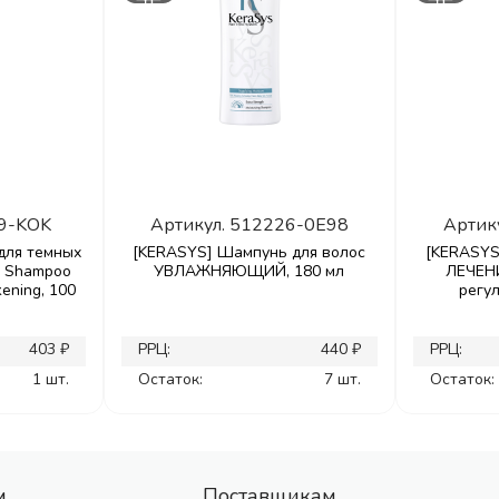
9-KOK
Артикул.
512226-0E98
Артик
для темных
[KERASYS] Шампунь для волос
[KERASYS
al Shampoo
УВЛАЖНЯЮЩИЙ, 180 мл
ЛЕЧЕН
kening, 100
регу
403 ₽
РРЦ:
440 ₽
РРЦ:
1 шт.
Остаток:
7 шт.
Остаток:
м
Поставщикам