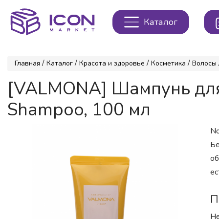
Каталог
/
/
/
/
Главная
Каталог
Красота и здоровье
Косметика
Волосы
[VALMONA] Шампунь для 
Shampoo, 100 мл
No
Бе
об
ес
П
Не