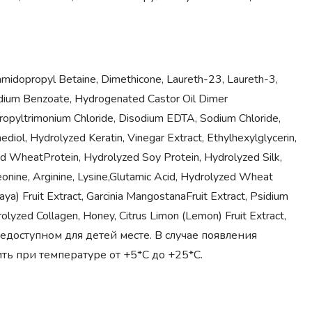
idopropyl Betaine, Dimethicone, Laureth-23, Laureth-3,
odium Benzoate, Hydrogenated Castor Oil Dimer
ypropyltrimonium Chloride, Disodium EDTA, Sodium Chloride,
diol, Hydrolyzed Keratin, Vinegar Extract, Ethylhexylglycerin,
zed WheatProtein, Hydrolyzed Soy Protein, Hydrolyzed Silk,
reonine, Arginine, Lysine,Glutamic Acid, Hydrolyzed Wheat
ya) Fruit Extract, Garcinia MangostanaFruit Extract, Psidium
rolyzed Collagen, Honey, Citrus Limon (Lemon) Fruit Extract,
едоступном для детей месте. В случае появления
ь при температуре от +5*С до +25*С.