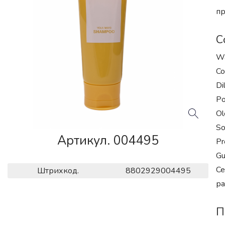
пр
С
Wa
Co
Di
Po
Ol
So
Артикул. 004495
Pr
Gu
Ce
Штрихкод.
8802929004495
ра
П