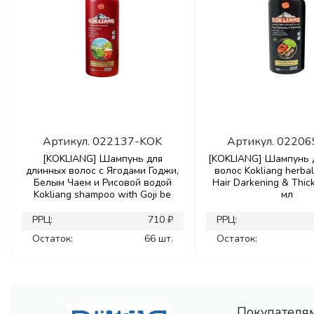
Артикул.
022137-KOK
Артикул.
02206
[KOKLIANG] Шампунь для
[KOKLIANG] Шампунь 
длинных волос с Ягодами Годжи,
волос Kokliang herb
Белым Чаем и Рисовой водой
Hair Darkening & Thic
Kokliang shampoo with Goji be
мл
РРЦ:
710 ₽
РРЦ:
Остаток:
66 шт.
Остаток:
Покупателя