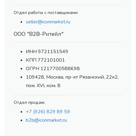
Отдел работы с поставщиками:
seller@iconmarket.ru
ООО "В2В-Ритейл"
ИНН 9721151549
КПП 772101001
ОГРН 1217700588698
109428, Москва, пр-кт Рязанский, 22к2,
пом. XVI, ком. 8
Отдел продаж:
+7 (926) 829 89 59
b2b@iconmarket.ru