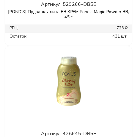
Артикул.
529266-DB5E
[POND'S] Пудра для лица ВВ КРЕМ Pond's Magic Powder BB,
45 г
РРЦ:
723 ₽
Остаток:
431 шт.
Артикул.
428645-DB5E