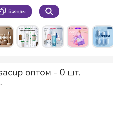
Бренды
sacup оптом - 0 шт.
..