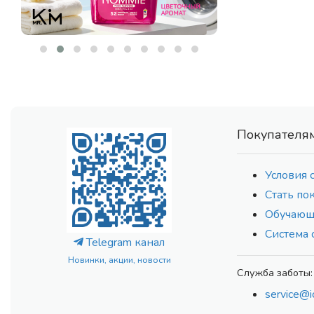
DISUNIE
(5)
DR. ALTHEA
(104)
DR. CEURACLE
(78)
DR. HEALUX
(13)
ECO BRANCH
(177)
EIR
(10)
EKEL
(91)
Покупателя
ELEMENT
(83)
ELSIEL
(2)
Условия 
ENZIM
(17)
Стать по
EPUNOL
(7)
Обучающ
ESTHETIC HOUSE
(231)
Система 
ETUDE HOUSE
(5)
Telegram канал
ETUDE ORGANIX
(4)
Новинки, акции, новости
EVAS
Служба заботы:
(5)
EVEEPACK
(16)
service@i
FARMSTAY
(61)