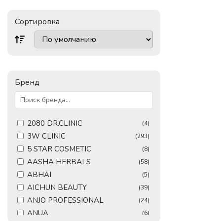
Сортировка
Бренд
2080 DR.CLINIC
(4)
3W CLINIC
(293)
5 STAR COSMETIC
(8)
AASHA HERBALS
(58)
ABHAI
(5)
AICHUN BEAUTY
(39)
ANJO PROFESSIONAL
(24)
ANUA
(6)