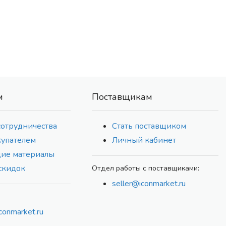
м
Поставщикам
сотрудничества
Стать поставщиком
купателем
Личный кабинет
ие материалы
скидок
Отдел работы с поставщиками:
seller@iconmarket.ru
conmarket.ru