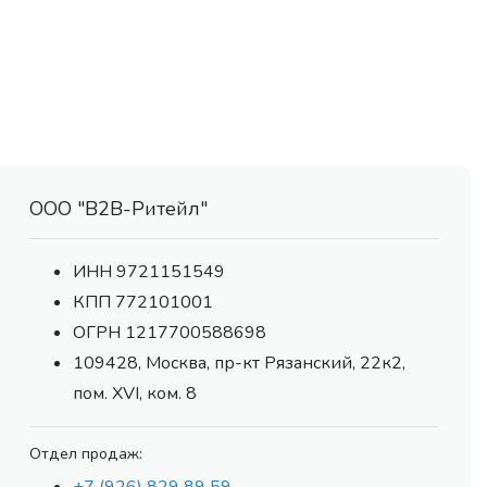
ООО "В2В-Ритейл"
ИНН 9721151549
КПП 772101001
ОГРН 1217700588698
109428, Москва, пр-кт Рязанский, 22к2,
пом. XVI, ком. 8
Отдел продаж: