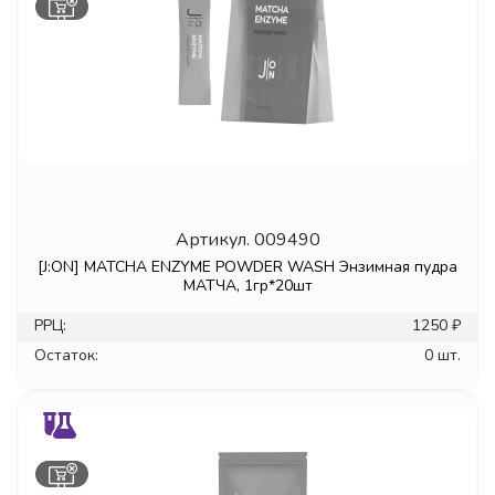
Артикул.
009490
[J:ON] MATCHA ENZYME POWDER WASH Энзимная пудра
МАТЧА, 1гр*20шт
РРЦ:
1250 ₽
Остаток:
0 шт.