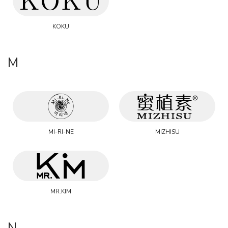
KOKU
M
MI-RI-NE
MIZHISU
MR.KIM