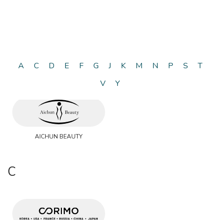
A
C
D
E
F
G
J
K
M
N
P
S
T
A
V
Y
AICHUN BEAUTY
C