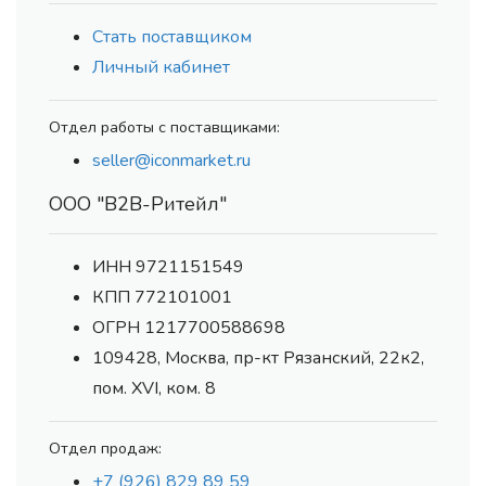
Стать поставщиком
Личный кабинет
Отдел работы с поставщиками:
seller@iconmarket.ru
ООО "В2В-Ритейл"
ИНН 9721151549
КПП 772101001
ОГРН 1217700588698
109428, Москва, пр-кт Рязанский, 22к2,
пом. XVI, ком. 8
Отдел продаж:
+7 (926) 829 89 59