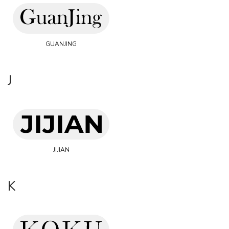
GUANJING
J
JIJIAN
K