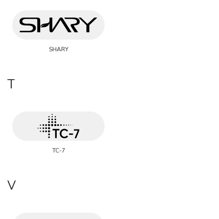
SHARY
T
TC-7
V